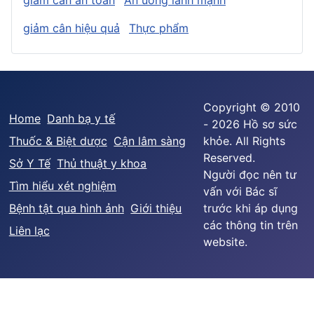
giảm cân an toàn
Ăn uống lành mạnh
giảm cân hiệu quả
Thực phẩm
Copyright © 2010
Home
Danh bạ y tế
- 2026 Hồ sơ sức
Thuốc & Biệt dược
Cận lâm sàng
khỏe. All Rights
Reserved.
Sở Y Tế
Thủ thuật y khoa
Người đọc nên tư
Tìm hiểu xét nghiệm
vấn với Bác sĩ
Bệnh tật qua hình ảnh
Giới thiệu
trước khi áp dụng
các thông tin trên
Liên lạc
website.