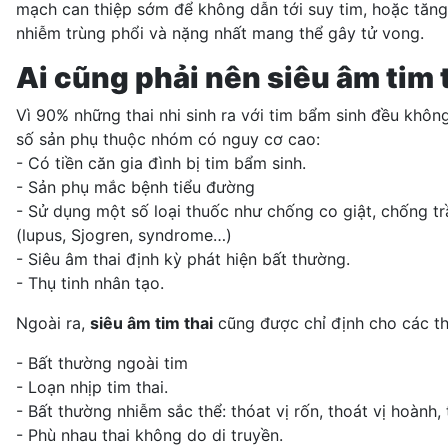
mạch can thiệp sớm để không dẫn tới suy tim, hoặc tăng á
nhiễm trùng phổi và nặng nhất mang thể gây tử vong.
Ai cũng phải nên siêu âm tim 
Vì 90% những thai nhi sinh ra với tim bẩm sinh đều khôn
số sản phụ thuộc nhóm có nguy cơ cao:
- Có tiền căn gia đình bị tim bẩm sinh.
- Sản phụ mắc bệnh tiểu đường
- Sử dụng một số loại thuốc như chống co giật, chống tr
(lupus, Sjogren, syndrome…)
- Siêu âm thai định kỳ phát hiện bất thường.
- Thụ tinh nhân tạo.
Ngoài ra,
siêu âm tim thai
cũng được chỉ định cho các th
- Bất thường ngoài tim
- Loạn nhịp tim thai.
- Bất thường nhiễm sắc thể: thóat vị rốn, thoát vị hoành, 
- Phù nhau thai không do di truyền.