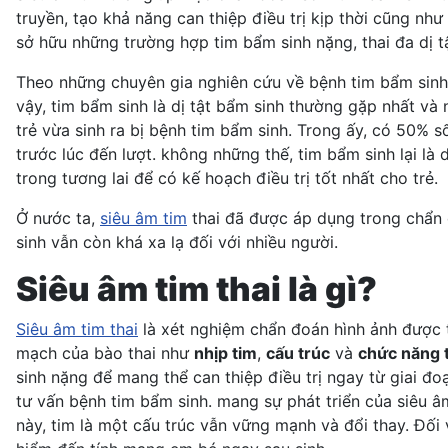
truyền, tạo khả năng can thiệp điều trị kịp thời cũng nh
sở hữu những trường hợp tim bẩm sinh nặng, thai đa dị tậ
Theo những chuyên gia nghiên cứu về bệnh tim bẩm sinh 
vậy, tim bẩm sinh là dị tật bẩm sinh thường gặp nhất và
trẻ vừa sinh ra bị bệnh tim bẩm sinh. Trong ấy, có 50% s
trước lúc đến lượt. không những thế, tim bẩm sinh lại là
trong tương lai để có kế hoạch điều trị tốt nhất cho trẻ.
Ở nước ta,
siêu âm tim
thai đã được áp dụng trong chẩn 
sinh vẫn còn khá xa lạ đối với nhiều người.
Siêu âm tim thai là gì?
Siêu âm tim thai
là xét nghiệm chẩn đoán hình ảnh được t
mạch của bào thai như
nhịp tim
,
cấu trúc
và
chức năng 
sinh nặng để mang thể can thiệp điều trị ngay từ giai đo
tư vấn bệnh tim bẩm sinh. mang sự phát triển của siêu âm 
này, tim là một cấu trúc vẫn vững mạnh và đổi thay. Đối