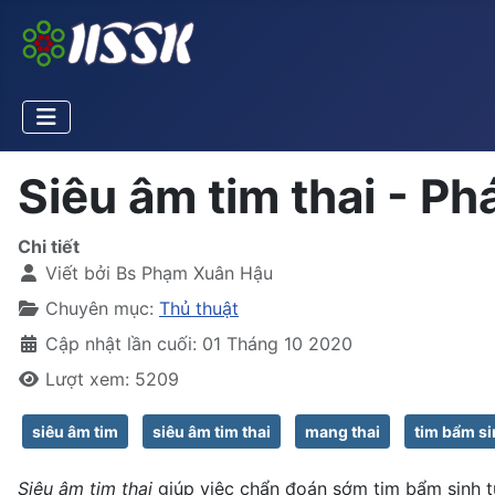
Siêu âm tim thai - P
Chi tiết
Viết bởi
Bs Phạm Xuân Hậu
Chuyên mục:
Thủ thuật
Cập nhật lần cuối: 01 Tháng 10 2020
Lượt xem: 5209
siêu âm tim
siêu âm tim thai
mang thai
tim bẩm s
Siêu âm tim thai
giúp việc chẩn đoán sớm tim bẩm sinh từ 