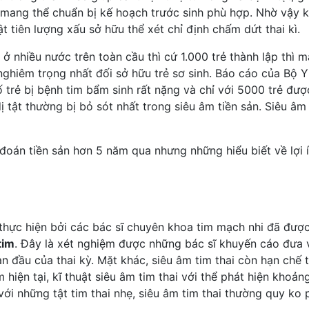
ư mang thể chuẩn bị kế hoạch trước sinh phù hợp. Nhờ vậy khi
t tiên lượng xấu sở hữu thể xét chỉ định chấm dứt thai kì.
ở nhiều nước trên toàn cầu thì cứ 1.000 trẻ thành lập thì
 nghiêm trọng nhất đối sở hữu trẻ sơ sinh. Báo cáo của Bộ 
ố trẻ bị bệnh tim bẩm sinh rất nặng và chỉ với 5000 trẻ đư
 dị tật thường bị bỏ sót nhất trong siêu âm tiền sản. Siêu 
đoán tiền sản hơn 5 năm qua nhưng những hiểu biết về lợi 
hực hiện bởi các bác sĩ chuyên khoa tim mạch nhi đã được 
tim
. Đây là xét nghiệm được những bác sĩ khuyến cáo đưa
ạn đầu của thai kỳ. Mặt khác, siêu âm tim thai còn hạn chế 
hiện tại, kĩ thuật siêu âm tim thai với thể phát hiện khoản
 với những tật tim thai nhẹ, siêu âm tim thai thường quy ko