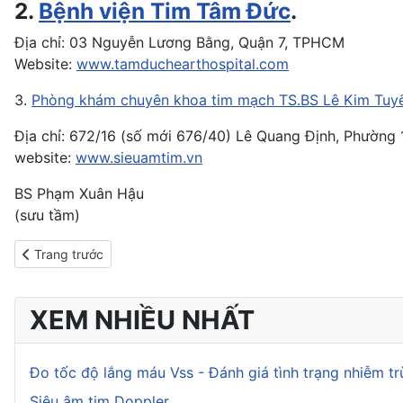
2.
Bệnh viện Tim Tâm Đức
.
Địa chỉ: 03 Nguyễn Lương Bằng, Quận 7, TPHCM
Website:
www.tamduchearthospital.com
3.
Phòng khám chuyên khoa tim mạch TS.BS Lê Kim Tuy
Địa chỉ: 672/16 (số mới 676/40) Lê Quang Định, Phường
website:
www.sieuamtim.vn
BS Phạm Xuân Hậu
(sưu tầm)
Previous article: Nghiệm pháp Điện tâm đồ gắng sức phát hiện b
Trang trước
XEM NHIỀU NHẤT
Đo tốc độ lắng máu Vss - Đánh giá tình trạng nhiễm t
Siêu âm tim Doppler