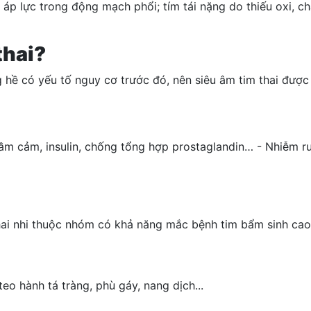
p lực trong động mạch phổi; tím tái nặng do thiếu oxi, chậ
thai?
g hề có yếu tố nguy cơ trước đó, nên siêu âm tim thai được
ầm cảm, insulin, chống tổng hợp prostaglandin… - Nhiễm ru
ai nhi thuộc nhóm có khả năng mắc bệnh tim bẩm sinh cao
teo hành tá tràng, phù gáy, nang dịch...