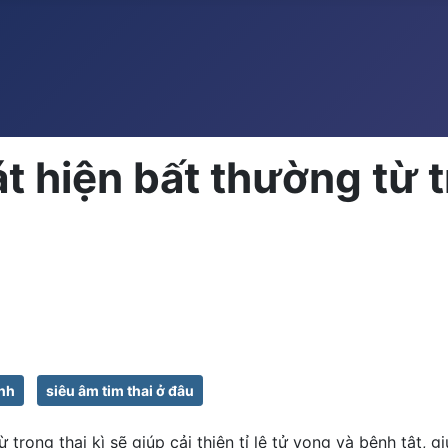
hát hiện bất thường từ
inh
siêu âm tim thai ở đâu
trong thai kì sẽ giúp cải thiện tỉ lệ tử vong và bệnh tật, 