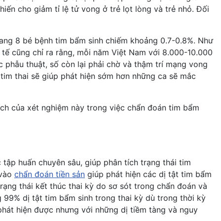
ến cho giảm tỉ lệ tử vong ở trẻ lọt lòng và trẻ nhỏ. Đối
 mang 8 bé bệnh tim bẩm sinh chiếm khoảng 0.7-0.8%. Như
Y tế cũng chỉ ra rằng, mỗi năm Việt Nam với 8.000-10.000
ợc phẫu thuật, số còn lại phải chờ và thậm trí mạng vong
âm tim thai sẽ giúp phát hiện sớm hơn những ca sẽ mắc
ích của xét nghiệm này trong việc chẩn đoán tim bẩm
tập huấn chuyên sâu, giúp phân tích trạng thái tim
 vào
chẩn đoán tiền sản
giúp phát hiện các dị tật tim bẩm
trạng thái kết thúc thai kỳ do sơ sót trong chẩn đoán và
g 99% dị tật tim bẩm sinh trong thai kỳ dù trong thời kỳ
 phát hiện được nhưng với những dị tiềm tàng và nguy