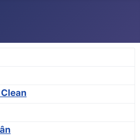
 Clean
cân