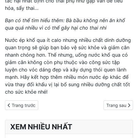
tác hại nhất định cho thai phụ như gặp vấn đề tiêu
hóa, sẩy thai…
Bạn có thể tìm hiểu thêm: Bà bầu không nên ăn khổ
qua quá nhiều vì có thể gây hại cho thai nhi
Nước ép khổ qua ít calo nhưng nhiều chất dinh dưỡng
quan trọng sẽ giúp bạn bảo vệ sức khỏe và giảm cân
nhanh chóng hơn. Thế nhưng, uống nước khổ qua có
giảm cân không còn phụ thuộc vào công sức tập
luyện cho vóc dáng đẹp và xây dựng thói quen lành
mạnh. Hãy kết hợp thêm nhiều món nước ép khác để
vừa thay đổi khẩu vị lại bổ sung nhiều dưỡng chất tốt
cho sức khỏe nhé!
Previous article: Sự thật về uống sữa đậu nành có giảm cân khô
Next article: H
Trang trước
Trang sau
XEM NHIỀU NHẤT