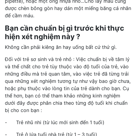
pipette), hoặc một ống nhựa nhỏ...Chỗ lấy máu cũng
được chèn bông gòn hay dán một miếng băng cá nhân
để cầm máu.
Bạn cần chuẩn bị gì trước khi thực
hiện xét nghiệm này ?
Không cần phải kiêng ăn hay uống bất cứ thứ gì.
Đối với trẻ sơ sinh và trẻ nhỏ : Việc chuẩn bị về tâm lý
và thể chất cho trẻ tùy thuộc vào độ tuổi của trẻ, vào
những điều mà trẻ quan tâm, vào việc trẻ đã từng trải
qua những xét nghiệm tương tự như vậy bao giờ chưa,
hoặc phụ thuộc vào lòng tin của trẻ dành cho bạn. Cụ
thể hơn, bạn có thể tham khảo những kinh nghiệm
dưới đây được phân chia theo từng độ tuổi khi chuẩn
bị cho con bạn :
- Trẻ nhũ nhi (từ lúc mới sinh đến 1 tuổi)
- Trẻ ở lứa tuổi nhà trẻ (từ 1 – 3 tuổi)