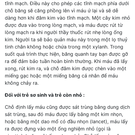
tĩnh mạch. Điều này cho phép các tĩnh mạch phía dưới
chỗ băng sẽ căng phồng lên vì máu ứ lại và sẽ dễ
dàng hơn khi đâm kim vào tĩnh mạch. Một cây kim nhỏ
được đưa vào trong lòng mạch, và máu được rút từ
lòng mạch ra khi người thầy thuốc rút nhẹ lòng ống
kim. Người ta sẽ bảo quản máu này trong một lọ thuỷ
tinh chân không hoặc chứa trong một xylanh. Trong
suốt quá trình thực hiện, băng quanh tay bạn được gỡ
ra để đảm bảo tuần hoàn bình thường. Khi máu đã lấy
xong, rút kim ra, và chỗ đâm kim được chèn vào một
miếng gạc hoặc một miếng băng cá nhân để máu
không chảy ra.
Đối với trẻ sơ sinh và trẻ còn nhỏ :
Chỗ định lấy máu cũng được sát trùng bằng dung dịch
sát trùng, sau đó máu được lấy bằng một kim nhọn,
hoặc bằng một dao mổ có đầu nhọn (lancet), máu lấy
ra được đựng vào một ống nghiệm nhỏ (gọi là