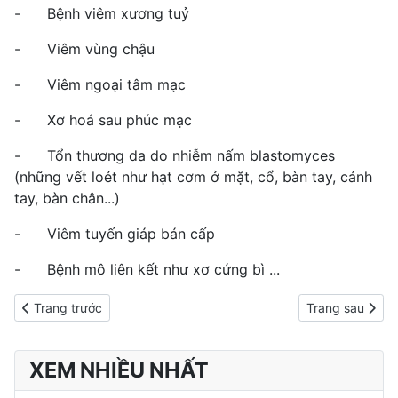
- Bệnh viêm xương tuỷ
- Viêm vùng chậu
- Viêm ngoại tâm mạc
- Xơ hoá sau phúc mạc
- Tổn thương da do nhiễm nấm blastomyces
(những vết loét như hạt cơm ở mặt, cổ, bàn tay, cánh
tay, bàn chân...)
- Viêm tuyến giáp bán cấp
- Bệnh mô liên kết như xơ cứng bì ...
Previous article: Amylase máu - Chẩn đoán viêm tụy và viêm tuy
Next article: L
Trang trước
Trang sau
XEM NHIỀU NHẤT