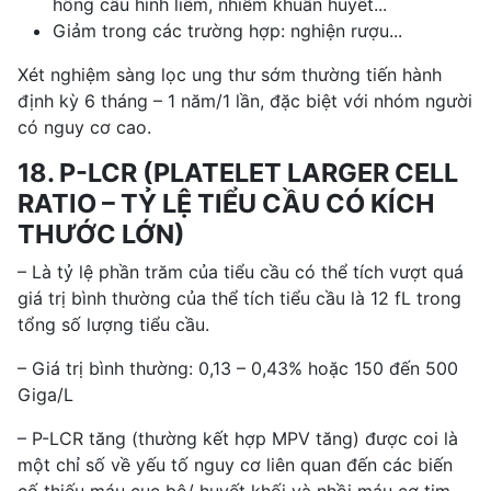
hồng cầu hình liềm, nhiễm khuẩn huyết...
Giảm trong các trường hợp: nghiện rượu...
Xét nghiệm sàng lọc ung thư sớm thường tiến hành
định kỳ 6 tháng – 1 năm/1 lần, đặc biệt với nhóm người
có nguy cơ cao.
18. P-LCR (PLATELET LARGER CELL
RATIO – TỶ LỆ TIỂU CẦU CÓ KÍCH
THƯỚC LỚN)
– Là tỷ lệ phần trăm của tiểu cầu có thể tích vượt quá
giá trị bình thường của thể tích tiểu cầu là 12 fL trong
tổng số lượng tiểu cầu.
– Giá trị bình thường: 0,13 – 0,43% hoặc 150 đến 500
Giga/L
– P-LCR tăng (thường kết hợp MPV tăng) được coi là
một chỉ số về yếu tố nguy cơ liên quan đến các biến
cố thiếu máu cục bộ/ huyết khối và nhồi máu cơ tim.