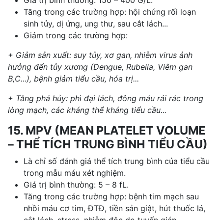
Tăng trong các trường hợp: hội chứng rối loạn
sinh tủy, dị ứng, ung thư, sau cắt lách...
Giảm trong các trường hợp:
+ Giảm sản xuất: suy tủy, xơ gan, nhiễm virus ảnh
hưởng đến tủy xương (Dengue, Rubella, Viêm gan
B,C...), bệnh giảm tiểu cầu, hóa trị...
+ Tăng phá hủy: phì đại lách, đông máu rải rác trong
lòng mạch, các kháng thể kháng tiểu cầu...
15. MPV (MEAN PLATELET VOLUME
– THỂ TÍCH TRUNG BÌNH TIỂU CẦU)
Là chỉ số đánh giá thể tích trung bình của tiểu cầu
trong mẫu máu xét nghiệm.
Giá trị bình thường: 5 – 8 fL.
Tăng trong các trường hợp: bệnh tim mạch sau
nhồi máu cơ tim, ĐTĐ, tiền sản giật, hút thuốc lá,
cắt lách, stress, nhiễm độc do tuyến giáp...