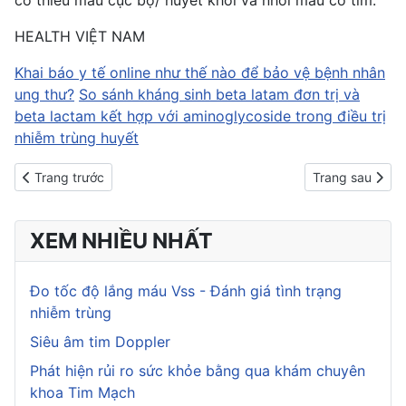
HEALTH VIỆT NAM
Khai báo y tế online như thế nào để bảo vệ bệnh nhân
ung thư?
So sánh kháng sinh beta latam đơn trị và
beta lactam kết hợp với aminoglycoside trong điều trị
nhiễm trùng huyết
Previous article: Xét nghiệm nước tiểu
Next article: C
Trang trước
Trang sau
XEM NHIỀU NHẤT
Đo tốc độ lắng máu Vss - Đánh giá tình trạng
nhiễm trùng
Siêu âm tim Doppler
Phát hiện rủi ro sức khỏe bằng qua khám chuyên
khoa Tim Mạch