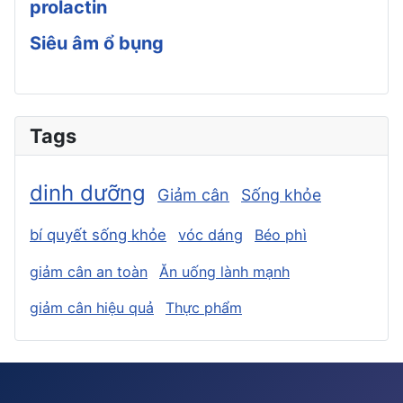
prolactin
Siêu âm ổ bụng
Tags
dinh dưỡng
Giảm cân
Sống khỏe
bí quyết sống khỏe
vóc dáng
Béo phì
giảm cân an toàn
Ăn uống lành mạnh
giảm cân hiệu quả
Thực phẩm