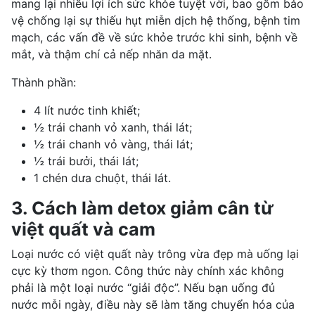
mang lại nhiều lợi ích sức khỏe tuyệt vời, bao gồm bảo
vệ chống lại sự thiếu hụt miễn dịch hệ thống,
bệnh tim
mạch
, các vấn đề về sức khỏe trước khi sinh,
bệnh về
mắt
, và thậm chí cả nếp nhăn da mặt.
Thành phần:
4 lít nước tinh khiết;
½ trái chanh vỏ xanh, thái lát;
½ trái chanh vỏ vàng, thái lát;
½ trái bưởi, thái lát;
1 chén dưa chuột, thái lát.
3. Cách làm detox giảm cân từ
việt quất và cam
Loại nước có việt quất này trông vừa đẹp mà uống lại
cực kỳ thơm ngon. Công thức này chính xác không
phải là một loại nước “giải độc”. Nếu bạn uống đủ
nước mỗi ngày, điều này sẽ làm tăng chuyển hóa của