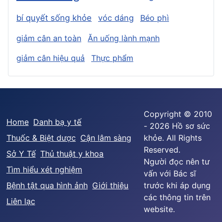
bí quyết sống khỏe
vóc dáng
Béo phì
giảm cân an toàn
Ăn uống lành mạnh
giảm cân hiệu quả
Thực phẩm
Copyright © 2010
Home
Danh bạ y tế
- 2026 Hồ sơ sức
Thuốc & Biệt dược
Cận lâm sàng
khỏe. All Rights
Reserved.
Sở Y Tế
Thủ thuật y khoa
Người đọc nên tư
Tìm hiểu xét nghiệm
vấn với Bác sĩ
Bệnh tật qua hình ảnh
Giới thiệu
trước khi áp dụng
các thông tin trên
Liên lạc
website.