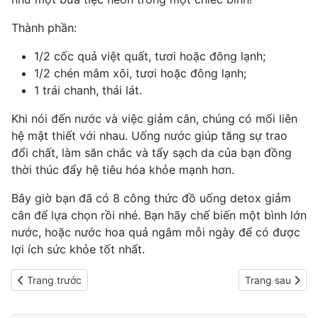
Thành phần:
1/2 cốc quả việt quất, tươi hoặc đông lạnh;
1/2 chén mâm xôi, tươi hoặc đông lạnh;
1 trái chanh, thái lát.
Khi nói đến nước và
việc giảm cân
, chúng có mối liên
hệ mật thiết với nhau. Uống nước giúp tăng sự trao
đổi chất, làm săn chắc và tẩy sạch da của bạn đồng
thời thúc đẩy hệ tiêu hóa khỏe mạnh hơn.
Bây giờ bạn đã có 8 công thức đồ uống detox giảm
cân để lựa chọn rồi nhé. Bạn hãy chế biến một bình lớn
nước, hoặc nước hoa quả ngâm mỗi ngày để có được
lợi ích sức khỏe tốt nhất.
Previous article: Cẩn thận với những thực phẩm gây tăng cân â
Next article: 8
Trang trước
Trang sau