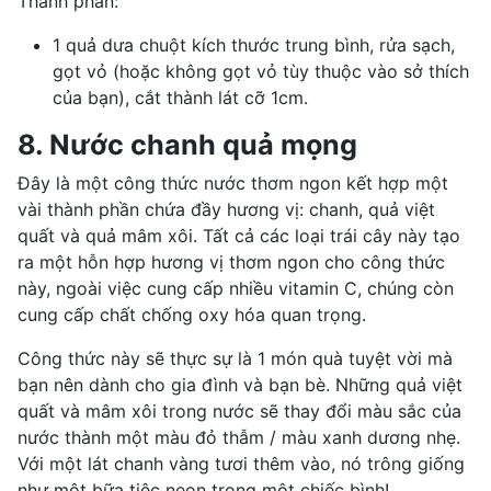
Thành phần:
1 quả dưa chuột kích thước trung bình, rửa sạch,
gọt vỏ (hoặc không gọt vỏ tùy thuộc vào sở thích
của bạn), cắt thành lát cỡ 1cm.
8. Nước chanh quả mọng
Đây là một công thức nước thơm ngon kết hợp một
vài thành phần chứa đầy hương vị: chanh, quả việt
quất và quả mâm xôi. Tất cả các loại trái cây này tạo
ra một hỗn hợp hương vị thơm ngon cho công thức
này, ngoài việc cung cấp nhiều vitamin C, chúng còn
cung cấp chất chống oxy hóa quan trọng.
Công thức này sẽ thực sự là 1 món quà tuyệt vời mà
bạn nên dành cho gia đình và bạn bè. Những quả việt
quất và
mâm xôi
trong nước sẽ thay đổi màu sắc của
nước thành một màu đỏ thẫm / màu xanh dương nhẹ.
Với một lát chanh vàng tươi thêm vào, nó trông giống
như một bữa tiệc neon trong một chiếc bình!