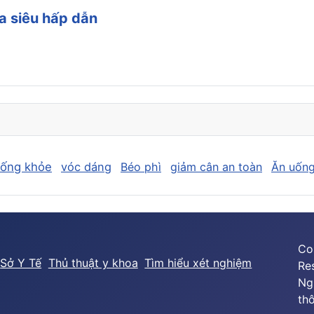
a siêu hấp dẫn
sống khỏe
vóc dáng
Béo phì
giảm cân an toàn
Ăn uống
Co
Sở Y Tế
Thủ thuật y khoa
Tìm hiểu xét nghiệm
Re
Ng
thô