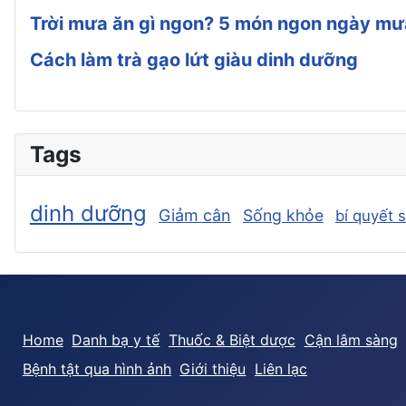
Trời mưa ăn gì ngon? 5 món ngon ngày mư
Cách làm trà gạo lứt giàu dinh dưỡng
Tags
dinh dưỡng
Giảm cân
Sống khỏe
bí quyết 
Home
Danh bạ y tế
Thuốc & Biệt dược
Cận lâm sàng
Bệnh tật qua hình ảnh
Giới thiệu
Liên lạc