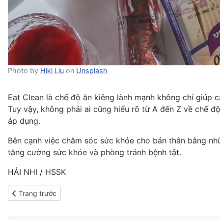
Photo by
Hiki Liu
on
Unsplash
Eat Clean là chế độ ăn kiêng lành mạnh không chỉ giúp 
Tuy vậy, không phải ai cũng hiểu rõ từ A đến Z về chế đ
áp dụng.
Bên cạnh việc chăm sóc sức khỏe cho bản thân bằng nhữ
tăng cường sức khỏe và phòng tránh bệnh tật.
HẢI NHI / HSSK
Previous article: Làm sao để lựa chọn bánh mì tốt cho sức khỏe?
Trang trước