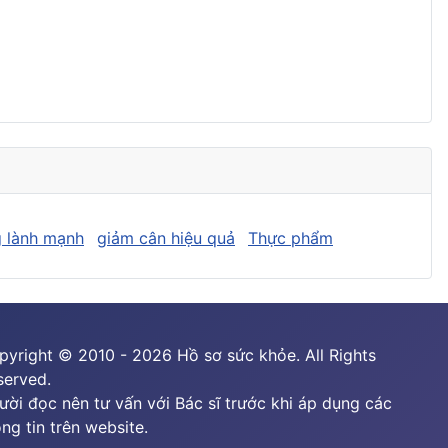
 lành mạnh
giảm cân hiệu quả
Thực phẩm
pyright © 2010 - 2026 Hồ sơ sức khỏe. All Rights
served.
ười đọc nên tư vấn với Bác sĩ trước khi áp dụng các
ng tin trên website.