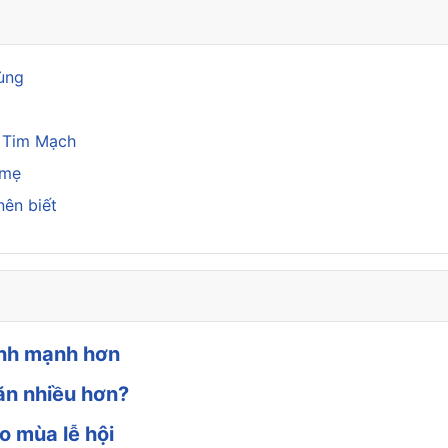
rùng
a Tim Mạch
 mẹ
nên biết
ành mạnh hơn
ăn nhiều hơn?
o mùa lễ hội