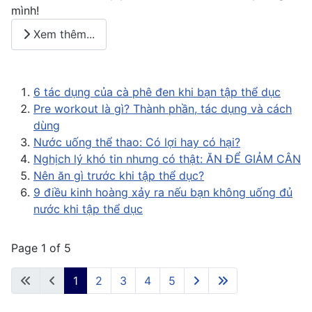
mình!
Xem thêm...
6 tác dụng của cà phê đen khi bạn tập thể dục
Pre workout là gì? Thành phần, tác dụng và cách
dùng
Nước uống thể thao: Có lợi hay có hại?
Nghịch lý khó tin nhưng có thật: ĂN ĐỂ GIẢM CÂN
Nên ăn gì trước khi tập thể dục?
9 điều kinh hoàng xảy ra nếu bạn không uống đủ
nước khi tập thể dục
Page 1 of 5
1
2
3
4
5