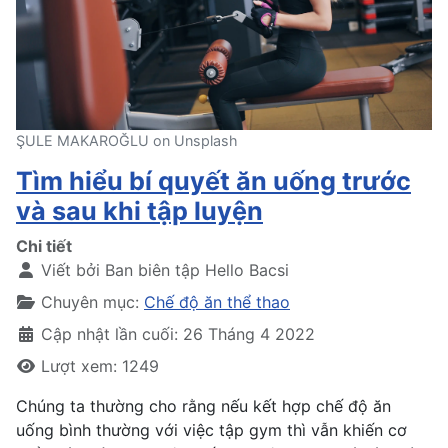
ŞULE MAKAROĞLU on Unsplash
Tìm hiểu bí quyết ăn uống trước
và sau khi tập luyện
Chi tiết
Viết bởi
Ban biên tập Hello Bacsi
Chuyên mục:
Chế độ ăn thể thao
Cập nhật lần cuối: 26 Tháng 4 2022
Lượt xem: 1249
Chúng ta thường cho rằng nếu kết hợp chế độ ăn
uống bình thường với việc tập gym thì vẫn khiến cơ