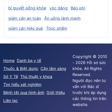
bí quyết sống khỏe
vóc dáng
Béo phì
giảm cân an toàn
Ăn uống lành mạnh
giảm cân hiệu quả
Thực phẩm
Copyright © 2010
Home
Danh bạ y tế
- 2026 Hồ sơ sức
Thuốc & Biệt dược
Cận lâm sàng
khỏe. All Rights
Reserved.
Sở Y Tế
Thủ thuật y khoa
Người đọc nên tư
Tìm hiểu xét nghiệm
vấn với Bác sĩ
Bệnh tật qua hình ảnh
Giới thiệu
trước khi áp dụng
các thông tin trên
Liên lạc
website.