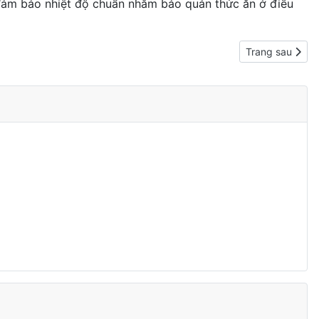
 đảm bảo nhiệt độ chuẩn nhằm bảo quản thức ăn ở điều
Next article: 9
Trang sau