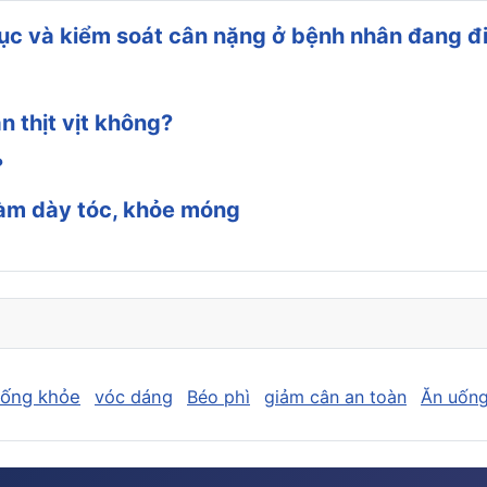
c và kiểm soát cân nặng ở bệnh nhân đang điề
n thịt vịt không?
?
 làm dày tóc, khỏe móng
sống khỏe
vóc dáng
Béo phì
giảm cân an toàn
Ăn uống