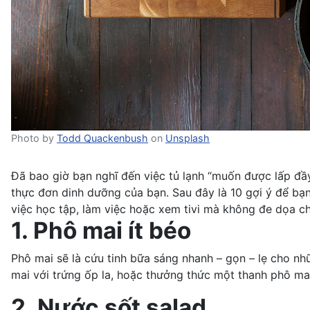
Photo by
Todd Quackenbush
on
Unsplash
Đã bao giờ bạn nghĩ đến việc tủ lạnh “muốn được lấp đầ
thực đơn dinh dưỡng của bạn. Sau đây là 10 gợi ý để bạ
việc học tập, làm việc hoặc xem tivi mà không đe dọa ch
1. Phô mai ít béo
Phô mai
sẽ là cứu tinh bữa sáng nhanh – gọn – lẹ cho n
mai với trứng ốp la, hoặc thưởng thức một thanh phô mai
2. Nước sốt salad