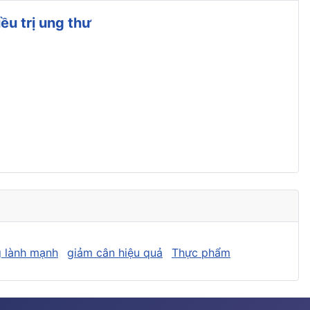
u trị ung thư
 lành mạnh
giảm cân hiệu quả
Thực phẩm