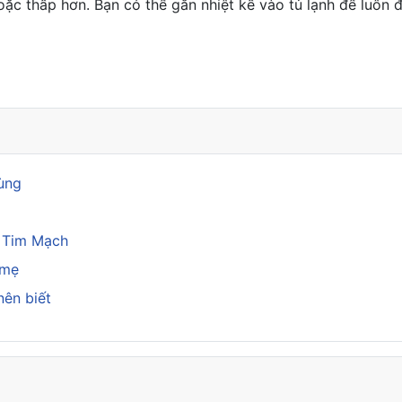
oặc thấp hơn. Bạn có thể gắn nhiệt kế vào tủ lạnh để luôn
não bộ luôn khỏe mạnh
rùng
a Tim Mạch
 mẹ
nên biết