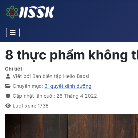
8 thực phẩm không th
Chi tiết
Viết bởi
Ban biên tập Hello Bacsi
Chuyên mục:
Bí quyết dinh dưỡng
Cập nhật lần cuối: 26 Tháng 4 2022
Lượt xem: 1736