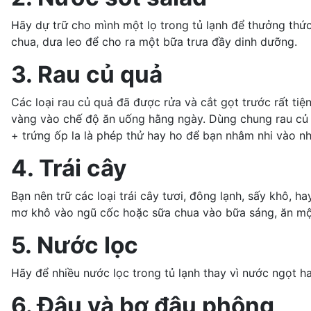
Hãy dự trữ cho mình một lọ trong tủ lạnh để thưởng thức
chua, dưa leo để cho ra một bữa trưa đầy dinh dưỡng.
3. Rau củ quả
Các loại rau củ quả đã được rửa và cắt gọt trước rất ti
vàng vào chế độ ăn uống hằng ngày. Dùng chung rau củ v
+ trứng ốp la là phép thử hay ho để bạn nhâm nhi vào nh
4. Trái cây
Bạn nên trữ các loại trái cây tươi, đông lạnh, sấy khô
mơ khô vào ngũ cốc hoặc sữa chua vào bữa sáng, ăn một 
5. Nước lọc
Hãy để nhiều nước lọc trong tủ lạnh thay vì nước ngọt ha
6. Đậu và bơ đậu phộng