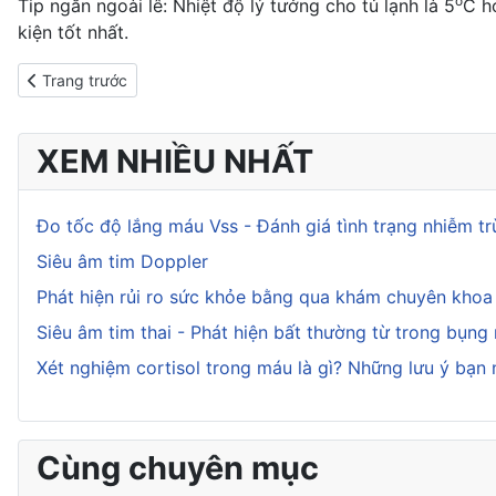
o
Tip ngắn ngoài lê: Nhiệt độ lý tưởng cho tủ lạnh là 5
C h
kiện tốt nhất.
Previous article: Top 9 thực phẩm tốt cho não và cách giữ cho 
Trang trước
XEM NHIỀU NHẤT
Đo tốc độ lắng máu Vss - Đánh giá tình trạng nhiễm t
Siêu âm tim Doppler
Phát hiện rủi ro sức khỏe bằng qua khám chuyên kho
Siêu âm tim thai - Phát hiện bất thường từ trong bụng
Xét nghiệm cortisol trong máu là gì? Những lưu ý bạn 
Cùng chuyên mục