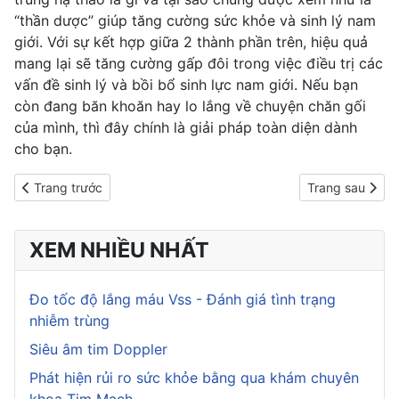
“thần dược” giúp tăng cường sức khỏe và sinh lý nam
giới. Với sự kết hợp giữa 2 thành phần trên, hiệu quả
mang lại sẽ tăng cường gấp đôi trong việc điều trị các
vấn đề sinh lý và bồi bổ sinh lực nam giới. Nếu bạn
còn đang băn khoăn hay lo lắng về chuyện chăn gối
của mình, thì đây chính là giải pháp toàn diện dành
cho bạn.
Previous article: "Giải oan" cho chất phụ gia trong thực phẩm
Next article: Đ
Trang trước
Trang sau
XEM NHIỀU NHẤT
Đo tốc độ lắng máu Vss - Đánh giá tình trạng
nhiễm trùng
Siêu âm tim Doppler
Phát hiện rủi ro sức khỏe bằng qua khám chuyên