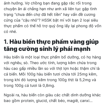
ảnh hưởng. Vợ chồng bạn đang gặp rắc rối trong
chuyện ân ái chẳng hạn như anh xã liên tục gặp tình
trạng “chưa đến chợ đã hết tiền” hay vấn đề cương
cứng của “cậu nhỏ”? HSSK bật mí với bạn 2 loại siêu
thực phẩm có thể hỗ trợ quý ông lấy lại phong độ vốn
có nhé.
1.
Hàu biển thực phẩm vàng giúp
tăng cường sinh lý phái mạnh
Hàu biển là một loại thực phẩm bổ dưỡng, có họ hàng
với nghêu, sò. Theo ước tính, lượng kẽm chứa trong
hàu cao gấp nhiều lần so với thịt lợn hoặc thậm chí là
cá biển. Mỗi 100g hàu biển tươi chứa tới 25mg kẽm,
trong khi đó lượng kẽm trong 100g thịt là 5,2mg và
trong 100g cá tươi là 0,8mg.
Ngoài ra, hàu biển còn giàu các chất dinh dưỡng khác
bao gồm protein, glucid, chất béo, magiê, canxi…