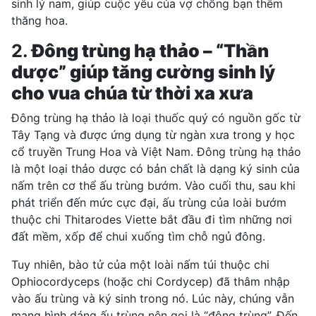
sinh lý nam
, giúp cuộc yêu của vợ chồng bạn thêm
thăng hoa.
2.
Đông trùng hạ thảo – “Thần
dược” giúp tăng cường sinh lý
cho vua chúa từ thời xa xưa
Đông trùng hạ thảo là loại thuốc quý có nguồn gốc từ
Tây Tạng và được ứng dụng từ ngàn xưa trong
y học
cổ truyền
Trung Hoa và Việt Nam. Đông trùng hạ thảo
là một loại thảo dược có bản chất là dạng ký sinh của
nấm trên cơ thể ấu trùng bướm. Vào cuối thu, sau khi
phát triển đến mức cực đại, ấu trùng của loài bướm
thuộc chi Thitarodes Viette bắt đầu đi tìm những nơi
đất mềm, xốp để chui xuống tìm chỗ ngủ đông.
Tuy nhiên, bào tử của một loài nấm túi thuộc chi
Ophiocordyceps (hoặc chi Cordycep) đã thâm nhập
vào ấu trùng và ký sinh trong nó. Lúc này, chúng vẫn
mang hình dáng ấu trùng nên gọi là “đông trùng”. Đến