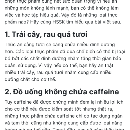
chọn thực phẩm cũng hết sức quan trọng vì nếu ăn
những món không lành mạnh, bạn có thể không làm
việc và học tập hiệu quả. Vậy đó là những loại thực
phẩm nào? Hãy cùng HSSK tìm hiểu qua bài viết sau.
1. Trái cây, rau quả tươi
Thức ăn càng tươi sẽ càng chứa nhiều dinh dưỡng
hơn. Các loại thực phẩm đã qua chế biến có thể bị loại
bỏ bớt các chất dinh dưỡng nhằm tăng thời gian bảo
quản, sử dụng. Vì vậy nếu có thể, bạn hãy ăn thật
nhiều trái cây, rau quả tươi nhằm cung cấp nhiều
dưỡng chất cho cơ thể.
2. Đồ uống không chứa caffeine
Tuy caffeine đã được chứng minh đem lại nhiều lợi ích
cho cơ thể nếu được kiểm soát tốt nhưng thật ra,
những thực phẩm chứa caffeine chỉ có tác dụng ngắn
và tạm thời cũng như không cung cấp được loại năng
lượng mà cơ thể cần. Thoạt đầu, ban sẽ cảm thấy tràn