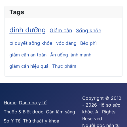
Tags
dinh dưỡng
Giảm cân
Sống khỏe
bí quyết sống khỏe
vóc dáng
Béo phì
giảm cân an toàn
Ăn uống lành mạnh
giảm cân hiệu quả
Thực phẩm
Copyright © 2010
Home
Danh bạ y tế
- 2026 Hồ sơ sức
Thuốc & Biệt dược
Cận lâm sàng
khỏe. All Rights
Reserved.
Sở Y Tế
Thủ thuật y khoa
Người đọc nên tư