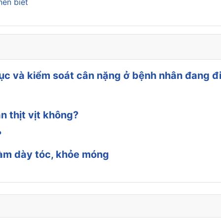
nên biết
c và kiểm soát cân nặng ở bệnh nhân đang điề
n thịt vịt không?
?
 làm dày tóc, khỏe móng