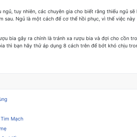
u ngủ
, tuy nhiên, các chuyên gia cho biết rằng thiếu ngủ sẽ
 sau. Ngủ là một cách để cơ thể hồi phục, vì thế việc này s
u bia gây ra chính là tránh xa rượu bia và đợi cho cồn tron
ia
thì bạn hãy thử áp dụng 8 cách trên để bớt khó chịu tro
bạn bè
rùng
a Tim Mạch
 mẹ