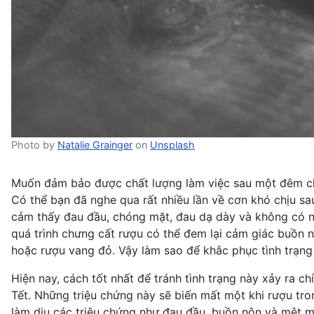
Photo by
Natalie Grainger
on
Unsplash
Muốn đảm bảo được chất lượng làm việc sau một đêm chè
Có thể bạn đã nghe qua rất nhiều lần về cơn khó chịu sa
cảm thấy đau đầu, chóng mặt,
đau dạ dày
và không có nă
quá trình chưng cất rượu có thể đem lại
cảm giác buồn 
hoặc rượu vang đỏ. Vậy làm sao để khắc phục tình trạng
Hiện nay, cách tốt nhất để tránh tình trạng này xảy ra c
Tết. Những triệu chứng này sẽ biến mất một khi rượu tro
làm dịu các triệu chứng như đau đầu, buồn nôn và mệt m