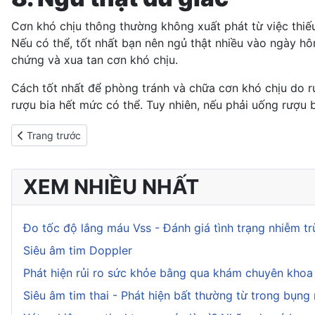
Cơn khó chịu thông thường không xuất phát từ việc
thiế
Nếu có thể, tốt nhất bạn nên ngủ thật nhiều vào ngày hôm
chứng và xua tan cơn khó chịu.
Cách tốt nhất để phòng tránh và chữa cơn khó chịu do rượ
rượu bia hết mức có thể. Tuy nhiên, nếu phải
uống rượu b
Previous article: Cách hạn chế rượu bia mà không làm mất lòng 
Trang trước
XEM NHIỀU NHẤT
Đo tốc độ lắng máu Vss - Đánh giá tình trạng nhiễm t
Siêu âm tim Doppler
Phát hiện rủi ro sức khỏe bằng qua khám chuyên kho
Siêu âm tim thai - Phát hiện bất thường từ trong bụng