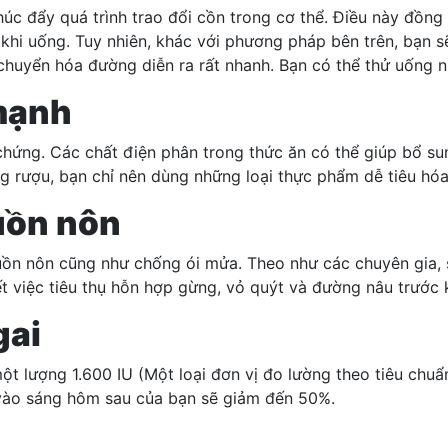
húc đẩy quá trình trao đổi cồn trong cơ thể. Điều này đồng
hi uống. Tuy nhiên, khác với phương pháp bên trên, bạn sẽ
 chuyển hóa đường diễn ra rất nhanh. Bạn có thể thử uống n
mạnh
chứng. Các chất điện phân trong thức ăn có thể giúp bổ su
ng rượu, bạn chỉ nên dùng những loại thực phẩm dễ tiêu hó
uồn nôn
ồn nôn cũng như chống ói mửa. Theo như các chuyên gia, s
t việc tiêu thụ hỗn hợp gừng, vỏ quýt và đường nâu trước 
gai
ột lượng 1.600 IU (Một loại đơn vị đo lường theo tiêu chuẩ
 vào sáng hôm sau của bạn sẽ giảm đến 50%.