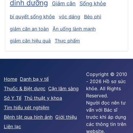
dinh dưỡng
Giảm cân
Sống khỏe
bí quyết sống khỏe
vóc dáng
Béo phì
giảm cân an toàn
Ăn uống lành mạnh
giảm cân hiệu quả
Thực phẩm
Copyright © 2010
Home
Danh bạ y tế
- 2026 Hồ sơ sức
Thuốc & Biệt dược
Cận lâm sàng
khỏe. All Rights
Reserved.
Sở Y Tế
Thủ thuật y khoa
Người đọc nên tư
Tìm hiểu xét nghiệm
vấn với Bác sĩ
Bệnh tật qua hình ảnh
Giới thiệu
trước khi áp dụng
các thông tin trên
Liên lạc
website.