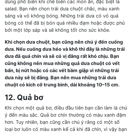
dùng phổ biến khi chế biến các món ăn, đặc biệt là
salad. Bạn nên chọn trái dưa chuột chắc, màu xanh
sáng và vỏ không bóng. Những trái dưa có vỏ quá
bóng có thể đã bị bón quá nhiều đạm hoặc được phủ
bởi một lớp sáp và sẽ không tốt cho sức khỏe.
Khi chọn dưa chuột, bạn cũng nên chú ý đến cuống
dưa. Nếu cuống dưa héo và khô thì đây là những trái
dưa đã quá chín và sẽ có vị đắng rất khó chịu. Bạn
cũng không nên mua những quả dưa chuột có vết
bẩn, bị nứt hoặc có các vết bầm giập vì những trái
dưa này sẽ bị đắng. Bạn nên mua những trái dưa
chuột có kích cỡ trung bình, dài khoảng 10–15 cm.
12. Quả bơ
Khi chọn một quả bơ, điều đầu tiên bạn cần làm là chú
ý đến màu sắc. Quả bơ chín thường có màu xanh đậm
hơn. Tuy nhiên, bạn cũng cần chú ý rằng có một số
loại bơ luôn có màu xanh kể cả khi đã chín, vì vậy bạn