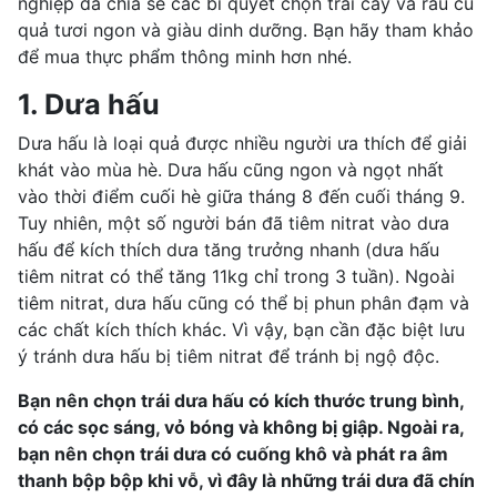
nghiệp đã chia sẻ các bí quyết chọn trái cây và rau củ
quả tươi ngon và
giàu dinh dưỡng
. Bạn hãy tham khảo
để mua thực phẩm thông minh hơn nhé.
1. Dưa hấu
Dưa hấu là loại quả được nhiều người ưa thích để giải
khát vào mùa hè. Dưa hấu cũng ngon và ngọt nhất
vào thời điểm cuối hè giữa tháng 8 đến cuối tháng 9.
Tuy nhiên, một số người bán đã tiêm nitrat vào dưa
hấu để kích thích dưa tăng trưởng nhanh (dưa hấu
tiêm nitrat có thể tăng 11kg chỉ trong 3 tuần). Ngoài
tiêm nitrat, dưa hấu cũng có thể bị phun phân đạm và
các chất kích thích khác. Vì vậy, bạn cần đặc biệt lưu
ý tránh dưa hấu bị tiêm nitrat để tránh bị ngộ độc.
Bạn nên chọn trái dưa hấu có kích thước trung bình,
có các sọc sáng, vỏ bóng và không bị giập. Ngoài ra,
bạn nên chọn trái dưa có cuống khô và phát ra âm
thanh bộp bộp khi vỗ, vì đây là những trái dưa đã chín