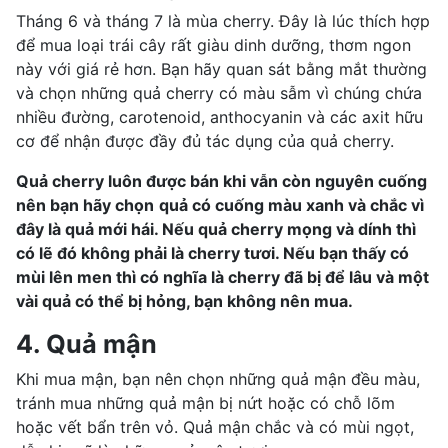
Tháng 6 và tháng 7 là mùa cherry. Đây là lúc thích hợp
để mua loại trái cây rất giàu dinh dưỡng, thơm ngon
này với giá rẻ hơn. Bạn hãy quan sát bằng mắt thường
và chọn những quả cherry có màu sẫm vì chúng chứa
nhiều đường, carotenoid, anthocyanin và các axit hữu
cơ để nhận được đầy đủ tác dụng của quả cherry.
Quả cherry luôn được bán khi vẫn còn nguyên cuống
nên bạn hãy chọn
q
uả có cuống màu xanh và chắc
vì
đây là quả mới hái
. Nếu quả cherry mọng và dính thì
có lẽ đó không phải là cherry tươi. Nếu bạn thấy có
mùi lên men thì có nghĩa là cherry đã bị để lâu và một
vài quả có thể bị hỏng, bạn không nên mua.
4. Quả mận
Khi mua mận, bạn nên chọn những quả mận đều màu,
tránh mua những quả mận bị nứt hoặc có chỗ lõm
hoặc vết bẩn trên vỏ. Quả mận chắc và có mùi ngọt,