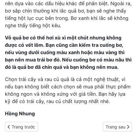
nên dựa vào các dấu hiệu khác để phân biệt. Ngoài ra,
bơ sắp chín thường khi lắc quả bơ, bạn sẽ nghe thấy
tiếng hột lục cục bên trong. Bơ xanh khi lắc sẽ không
nghe thấy tiếng hột kêu.
Vỏ quả bơ có thể hơi xù xì một chút nhưng không
được có vết lõm. Bạn cũng cần kiểm tra cuống bơ,
nếu vùng dưới cuống màu xanh hoặc màu vàng thì
bạn nên mua trái bơ đó. Nếu cuống bơ có màu nâu thì
đó là quả bơ đã chín quá và bạn không nên mua.
Chọn trái cây và rau củ quả là cả một nghệ thuật, vì
nếu bạn không biết cách chọn sẽ mua phải thực phẩm
không ngon và không xứng với giá tiền. Bạn hãy lựa
kỹ để có trái cây, rau củ chất lượng nhất nhé.
Hồng Nhung
Previous article: Có kinh nên ăn gì và không nên ăn gì để giảm 
Next article: B
Trang trước
Trang sau