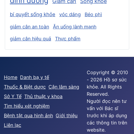
dinh dưỡng
Giảm cân
Sống khỏe
bí quyết sống khỏe
vóc dáng
Béo phì
giảm cân an toàn
Ăn uống lành mạnh
giảm cân hiệu quả
Thực phẩm
Copyright © 2010
Home
Danh bạ y tế
- 2026 Hồ sơ sức
Thuốc & Biệt dược
Cận lâm sàng
khỏe. All Rights
Reserved.
Sở Y Tế
Thủ thuật y khoa
Người đọc nên tư
Tìm hiểu xét nghiệm
vấn với Bác sĩ
Bệnh tật qua hình ảnh
Giới thiệu
trước khi áp dụng
các thông tin trên
Liên lạc
website.