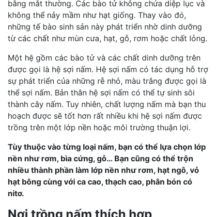
bằng mắt thường. Các bào tử không chứa diệp lục và
không thể nảy mầm như hạt giống. Thay vào đó,
những tế bào sinh sản này phát triển nhờ dinh dưỡng
từ các chất như mùn cưa, hạt, gỗ, rơm hoặc chất lỏng.
Một hệ gồm các bào tử và các chất dinh dưỡng trên
được gọi là hệ sợi nấm. Hệ sợi nấm có tác dụng hỗ trợ
sự phát triển của những rễ nhỏ, màu trắng được gọi là
thể sợi nấm. Bản thân hệ sợi nấm có thể tự sinh sôi
thành cây nấm. Tuy nhiên, chất lượng nấm mà bạn thu
hoạch được sẽ tốt hơn rất nhiều khi hệ sợi nấm được
trồng trên một lớp nền hoặc môi trường thuận lợi.
Tùy thuộc vào từng loại nấm, bạn có thể lựa chọn lớp
nền như rơm, bìa cứng, gỗ… Bạn cũng có thể trộn
nhiều thành phần làm lớp nền như rơm, hạt ngô, vỏ
hạt bông cùng với ca cao, thạch cao, phân bón có
nitơ.
Nơi trồng nấm thích hợp