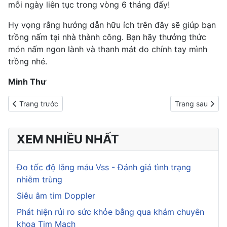
mỗi ngày liên tục trong vòng 6 tháng đấy!
Hy vọng rằng hướng dẫn hữu ích trên đây sẽ giúp bạn
trồng nấm tại nhà thành công. Bạn hãy thưởng thức
món nấm ngon lành và thanh mát do chính tay mình
trồng nhé.
Minh Thư
Previous article: 7 bước trồng rau cực kỳ đơn giản bạn có thể á
Next article: 5
Trang trước
Trang sau
XEM NHIỀU NHẤT
Đo tốc độ lắng máu Vss - Đánh giá tình trạng
nhiễm trùng
Siêu âm tim Doppler
Phát hiện rủi ro sức khỏe bằng qua khám chuyên
khoa Tim Mạch