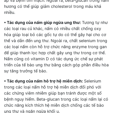
áp
và bệnh tim mạch. Ngoài ra, beta-glucan trong nấm
hương có thể giúp giảm cholesterol trong máu khá
nhiều.
• Tác dụng của nấm giúp ngừa ung thư:
Tương tự như
các loại rau củ khác, nấm có nhiều chất chống oxy
hóa giúp loại bỏ các gốc tự do có thể gây hại cho cơ
thể và dẫn đến ung thư. Ngoài ra, chất selenium trong
các loại nấm còn hỗ trợ chức năng enzyme trong gan
để giúp thanh lọc hợp chất
gây ung thư
trong cơ thể.
Nấm cũng có vitamin D có tác dụng ức chế sự phát
triển của
tế bào ung thư
bằng cách góp phần điều hòa
sự tăng trưởng tế bào.
• Tác dụng của nấm hỗ trợ hệ miễn dịch:
Selenium
trong các loại nấm hỗ trợ hệ miễn dịch đối phó với
các chứng viêm nhiễm giúp bạn tránh được một số
bệnh nguy hiểm. Beta-glucan trong các loại nấm lại có
chức năng kích thích hệ miễn dịch chống các tế bào
ung thư và ngăn ngừa khối u.