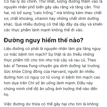
Có hai lý do chính. Thứ nhất, lượng đường thêm vào là
nguyên nhân phổ biến gây
sâu răng
và tăng cân. Thứ
hai, nó bổ sung “calo trống ” mà không kèm theo chất
xơ, chất khoáng, vitamin hay những chất dinh dưỡng
khác. Quá nhiều đường có thể lấp đầy dạ dày và khiến
các thực phẩm lành mạnh không thể đi vào.
Đường nguy hiểm thế nào?
Liệu đường có phải là nguyên nhân làm gia tăng nguy
cơ mắc
bệnh tim mạch
? Sự thật là do thiếu những
thực phẩm tốt cho tim như
trái cây và rau
củ. Theo
bác sĩ Teresa Fung-chuyên gia dinh dưỡng tại trường
Sức khỏe Cộng đồng của Harvard, người ăn nhiều
đường hơn có nguy cơ tử vong vì bệnh tim mạch cao
hơn dựa trên Chỉ số
ăn uống lành mạnh
. Điều này
chứng minh chế độ ăn uống ảnh hưởng thế nào đến
họ.
Việc đường dư thừa có thể gây hại cho tim là không