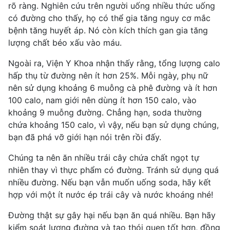
rõ ràng. Nghiên cứu trên người uống nhiều thức uống
có đường cho thấy, họ có thể gia tăng nguy cơ mắc
bệnh tăng huyết áp
. Nó còn kích thích gan gia tăng
lượng chất béo xấu vào máu.
Ngoài ra, Viện Y Khoa nhận thấy rằng, tổng lượng calo
hấp thụ từ đường nên ít hơn 25%. Mỗi ngày, phụ nữ
nên sử dụng khoảng 6 muỗng cà phê đường và ít hơn
100 calo, nam giới nên dùng ít hơn 150 calo, vào
khoảng 9 muỗng đường. Chẳng hạn, soda thường
chứa khoảng 150 calo, vì vậy, nếu bạn sử dụng chúng,
bạn đã phá vỡ giới hạn nói trên rồi đấy.
Chúng ta nên
ăn nhiều trái cây
chứa chất ngọt tự
nhiên thay vì thực phẩm có đường. Tránh sử dụng quá
nhiều đường. Nếu bạn vẫn muốn uống soda, hãy kết
hợp với một ít nước ép trái cây và nước khoáng nhé!
Đường thật sự gây hại nếu bạn ăn quá nhiều. Bạn hãy
kiểm soát lượng đường và tạo thói quen tốt hơn, đồng