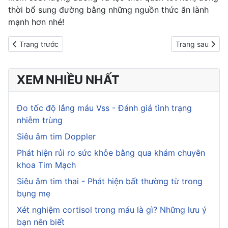
thời bổ sung đường bằng những nguồn thức
ăn lành
mạnh
hơn nhé!
Previous article: Lợi ích của bữa sáng đối với sức khỏe của bạn
Next article: L
Trang trước
Trang sau
XEM NHIỀU NHẤT
Đo tốc độ lắng máu Vss - Đánh giá tình trạng
nhiễm trùng
Siêu âm tim Doppler
Phát hiện rủi ro sức khỏe bằng qua khám chuyên
khoa Tim Mạch
Siêu âm tim thai - Phát hiện bất thường từ trong
bụng mẹ
Xét nghiệm cortisol trong máu là gì? Những lưu ý
bạn nên biết