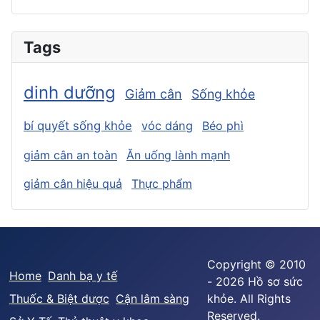
Tags
dinh dưỡng
Giảm cân
Sống khỏe
bí quyết sống khỏe
vóc dáng
Béo phì
giảm cân an toàn
Ăn uống lành mạnh
giảm cân hiệu quả
Thực phẩm
Copyright © 2010
Home
Danh bạ y tế
- 2026 Hồ sơ sức
Thuốc & Biệt dược
Cận lâm sàng
khỏe. All Rights
Reserved.