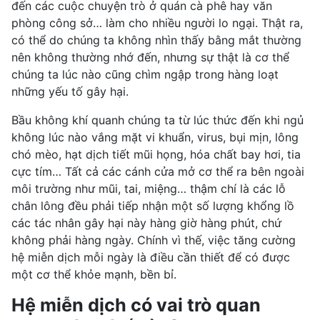
đến các cuộc chuyện trò ở quán cà phê hay văn
phòng công sở… làm cho nhiều người lo ngại. Thật ra,
có thể do chúng ta không nhìn thấy bằng mắt thường
nên không thường nhớ đến, nhưng sự thật là cơ thể
chúng ta lúc nào cũng chìm ngập trong hàng loạt
những yếu tố gây hại.
Bầu không khí quanh chúng ta từ lúc thức đến khi ngủ
không lúc nào vắng mặt vi khuẩn, virus, bụi mịn, lông
chó mèo, hạt
dịch tiết
mũi họng, hóa chất bay hơi, tia
cực tím… Tất cả các cánh cửa mở cơ thể ra bên ngoài
môi trường như mũi, tai, miệng… thậm chí là các lỗ
chân lông đều phải tiếp nhận một số lượng khổng lồ
các tác nhân gây hại này hàng giờ hàng phút, chứ
không phải hàng ngày. Chính vì thế, việc tăng cường
hệ miễn dịch mỗi ngày là điều cần thiết để có được
một cơ thể khỏe mạnh, bền bỉ.
Hệ miễn dịch có vai trò quan