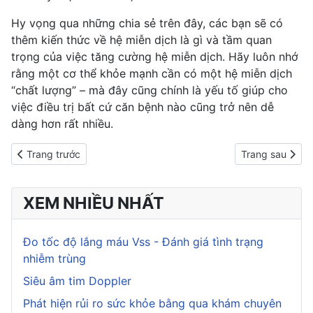
Hy vọng qua những chia sẻ trên đây, các bạn sẽ có
thêm kiến thức về
hệ miễn dịch là gì
và tầm quan
trọng của việc tăng cường hệ miễn dịch. Hãy luôn nhớ
rằng một cơ thể khỏe mạnh cần có một hệ miễn dịch
“chất lượng” – mà đây cũng chính là yếu tố giúp cho
việc điều trị bất cứ căn bệnh nào cũng trở nên dễ
dàng hơn rất nhiều.
Previous article: Hàm lượng tinh bột bao nhiêu thì tốt cho sức kh
Next article: Lợ
Trang trước
Trang sau
XEM NHIỀU NHẤT
Đo tốc độ lắng máu Vss - Đánh giá tình trạng
nhiễm trùng
Siêu âm tim Doppler
Phát hiện rủi ro sức khỏe bằng qua khám chuyên