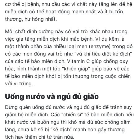
cơ thể bị bệnh, nhu cầu các vi chất này tăng lên để hệ
miễn dịch có thể hoạt động mạnh nhất và ít bị tổn
thương, hư hỏng nhất.
Mỗi chất dinh dưỡng này có vai trò khác nhau trong
việc gia tăng miễn dịch khi mắc bệnh. Ví dụ kẽm là
một thành phần của nhiều loại men (enzyme) trong đó
có các men đóng vai trò như “vũ khí tiêu diệt kẻ địch”
của các tế bào miễn dịch. Vitamin C giúp chống oxy
hóa, hình thành một lớp “khiên giáp” giúp bảo vệ các
tế bào miễn dịch khỏi bị tổn thương trong cuộc chiến
với vi trùng.
Uống nước và ngủ đủ giấc
Đừng quên uống đủ nước và ngủ đủ giấc để tránh
suy
giảm hệ miễn dịch
. Các “chiến sĩ” tế bào miễn dịch nếu
khát nước
và buồn ngủ thì khó mà đủ sức chống xâm
lăng, chưa kể sẽ bị “kẻ địch” mạnh hơn gây thương
tích hay thậm chí tử trận nữa.