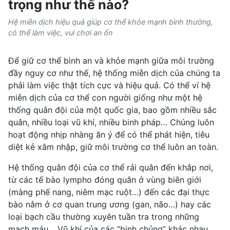
trọng như thế nào?
Hệ miễn dịch hiệu quả giúp cơ thể khỏe mạnh bình thường,
có thể làm việc, vui chơi an ổn
Để giữ cơ thể bình an và khỏe mạnh giữa môi trường
đầy nguy cơ như thế,
hệ thống miễn dịch
của chúng ta
phải làm việc thật tích cực và hiệu quả. Có thể ví hệ
miễn dịch của
cơ thể con người
giống như một hệ
thống quân đội của một quốc gia, bao gồm nhiều sắc
quân, nhiều loại vũ khí, nhiều binh pháp… Chúng luôn
hoạt động nhịp nhàng ăn ý để có thể phát hiện, tiêu
diệt kẻ xâm nhập, giữ môi trường cơ thể luôn an toàn.
Hệ thống quân đội của cơ thể rải quân đến khắp nơi,
từ các
tế bào lympho
đóng quân ở vùng biên giới
(màng phế nang, niêm mạc ruột…) đến các đại thực
bào nằm ở cơ quan trung ương (gan, não…) hay các
loại
bạch cầu
thường xuyên tuần tra trong những
mạch máu… Vũ khí của các “binh chủng” khác nhau