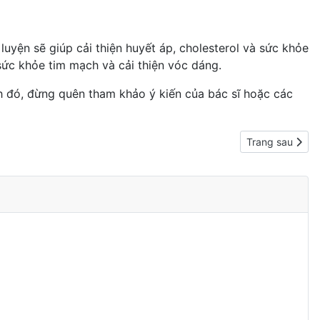
yện sẽ giúp cải thiện huyết áp, cholesterol và sức khỏe
 sức khỏe tim mạch và cải thiện vóc dáng.
h đó, đừng quên tham khảo ý kiến của bác sĩ hoặc các
Next article: C
Trang sau