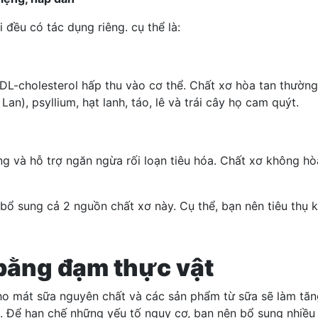
i đều có tác dụng riêng. cụ thể là:
LDL-cholesterol hấp thu vào cơ thể. Chất xơ hòa tan thườ
an), psyllium, hạt lanh, táo, lê và trái cây họ cam quýt.
ng và hỗ trợ ngăn ngừa rối loạn tiêu hóa. Chất xơ không hòa
 bổ sung cả 2 nguồn chất xơ này. Cụ thể, bạn nên tiêu thụ
 bằng đạm thực vật
i pho mát sữa nguyên chất và các sản phẩm từ sữa sẽ làm tă
 Để hạn chế những yếu tố nguy cơ, bạn nên bổ sung nhiều p