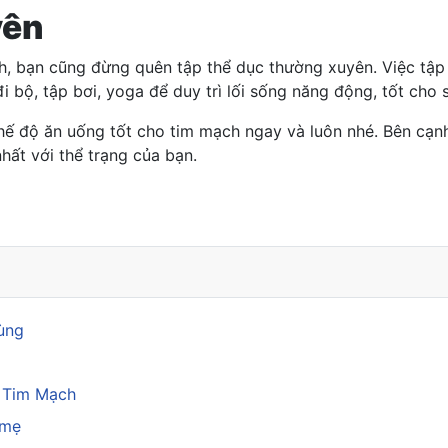
yên
, bạn cũng đừng quên tập thể dục thường xuyên. Việc tập lu
đi bộ, tập bơi, yoga để duy trì lối sống năng động, tốt cho
hế độ ăn uống tốt cho tim mạch ngay và luôn nhé. Bên cạn
ất với thể trạng của bạn.
n lại ngon lành
rùng
a Tim Mạch
 mẹ