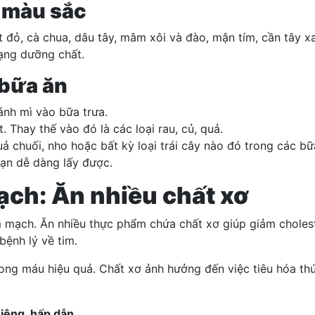
y màu sắc
đỏ, cà chua, dâu tây, mâm xôi và đào, mận tím, cần tây xan
ạng dưỡng chất.
 bữa ăn
ánh mì vào bữa trưa.
 Thay thế vào đó là các loại rau, củ, quả.
ả chuối, nho hoặc bất kỳ loại trái cây nào đó trong các bữ
bạn dễ dàng lấy được.
mạch: Ăn nhiều chất xơ
m mạch. Ăn nhiều thực phẩm chứa chất xơ giúp giảm choles
bệnh lý về tim.
ong máu hiệu quả. Chất xơ ảnh hưởng đến việc tiêu hóa th
iệng, hấp dẫn