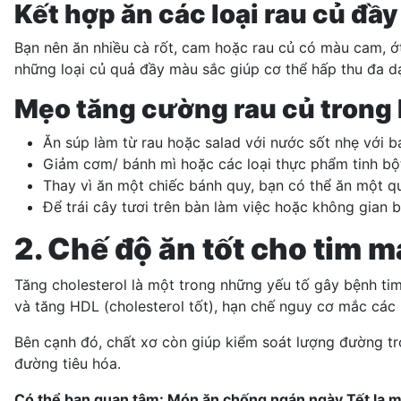
Kết hợp ăn các loại rau củ đầ
Bạn nên ăn nhiều cà rốt, cam hoặc rau củ có màu cam, ớt 
những loại củ quả đầy màu sắc giúp cơ thể hấp thu đa d
Mẹo tăng cường rau củ trong
Ăn súp làm từ rau hoặc salad với nước sốt nhẹ với b
Giảm cơm/ bánh mì hoặc các loại thực phẩm tinh bột.
Thay vì ăn một chiếc bánh quy, bạn có thể ăn một qu
Để trái cây tươi trên bàn làm việc hoặc không gian 
2. Chế độ ăn tốt cho tim 
Tăng cholesterol là một trong những yếu tố gây bệnh ti
và tăng HDL (cholesterol tốt), hạn chế nguy cơ mắc các 
Bên cạnh đó, chất xơ còn giúp kiểm soát lượng đường tr
đường tiêu hóa.
Có thể bạn quan tâm:
Món ăn chống ngán ngày Tết lạ m