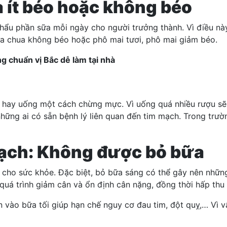
 ít béo hoặc không béo
hẩu phần sữa mỗi ngày cho người trưởng thành. Vì điều này
ữa chua không béo hoặc phô mai tươi, phô mai giảm béo.
g chuẩn vị Bắc dễ làm tại nhà
hể hay uống một cách chừng mực. Vì uống quá nhiều rượu sẽ
những ai có sẵn bệnh lý liên quan đến tim mạch. Trong trư
 mạch: Không được bỏ bữa
 cho sức khỏe. Đặc biệt, bỏ bữa sáng có thể gây nên nhữn
quá trình giảm cân và ổn định cân nặng, đồng thời hấp thu
n vào bữa tối giúp hạn chế nguy cơ đau tim, đột quỵ,… Vì v