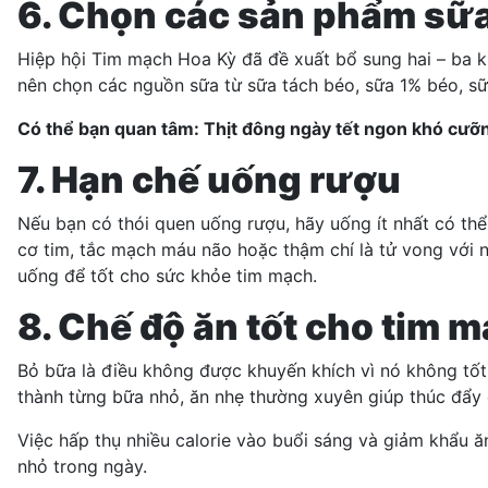
6. Chọn các sản phẩm sữa
Hiệp hội Tim mạch Hoa Kỳ đã đề xuất bổ sung hai – ba k
nên chọn các nguồn sữa từ sữa tách béo, sữa 1% béo, s
Có thể bạn quan tâm:
Thịt đông ngày tết ngon khó cưỡn
7. Hạn chế uống rượu
Nếu bạn có thói quen uống rượu, hãy uống ít nhất có t
cơ tim, tắc mạch máu não hoặc thậm chí là tử vong với 
uống để tốt cho sức khỏe tim mạch.
8. Chế độ ăn tốt cho tim
Bỏ bữa là điều không được khuyến khích vì nó không tốt
thành từng bữa nhỏ, ăn nhẹ thường xuyên giúp thúc đẩy 
Việc hấp thụ nhiều calorie vào buổi sáng và giảm khẩu ă
nhỏ trong ngày.