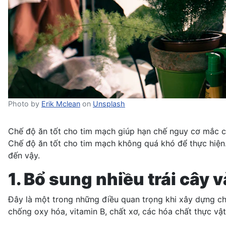
Photo by
Erik Mclean
on
Unsplash
Chế độ ăn tốt cho tim mạch giúp hạn chế nguy cơ mắc cá
Chế độ ăn tốt cho tim mạch không quá khó để thực hiện.
đến vậy.
1. Bổ sung nhiều trái cây 
Đây là một trong những điều quan trọng khi xây dựng ch
chống oxy hóa, vitamin B, chất xơ, các hóa chất thực v