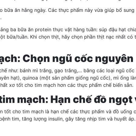
ào bữa ăn hằng ngày. Các thực phẩm này vừa giúp bổ sung p
…
ng ba bữa ăn protein thực vật hàng tuần: súp đậu hạt chia
bữa/tuần. Khi chọn thịt, hãy chọn phần thịt nạc nhất có th
 mạch: Chọn ngũ cốc nguyên
chế như: bánh mì trắng, gạo trắng,… bằng các loại ngũ cốc
guyên hạt), quinoa (một sản phẩm giống ngũ cốc), mì ống 
chất xơ tốt cho tim mạch hơn các thực phẩm chế biến sẵn.
 tim mạch: Hạn chế đồ ngọt
ăn tốt cho tim mạch là hạn chế các thực phẩm và đồ uống 
ệnh tim, tăng lượng insulin, gây tăng nhịp tim và huyết 