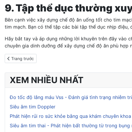
9. Tập thể dục thường xu
Bên cạnh việc xây dựng chế độ ăn uống tốt cho tim mạch
tim mạch. Bạn có thể tập các bài tập thể dục nhịp điệu, 
Hãy bắt tay và áp dụng những lời khuyên trên đây vào c
chuyên gia dinh dưỡng để xây dựng chế độ ăn phù hợp nh
Previous article: Bí quyết giúp bạn chuẩn bị bữa ăn vừa nhanh gọ
Trang trước
XEM NHIỀU NHẤT
Đo tốc độ lắng máu Vss - Đánh giá tình trạng nhiễm t
Siêu âm tim Doppler
Phát hiện rủi ro sức khỏe bằng qua khám chuyên kho
Siêu âm tim thai - Phát hiện bất thường từ trong bụng