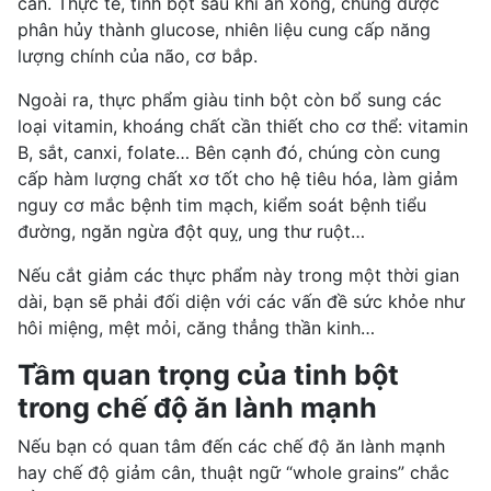
cân. Thực tế, tinh bột sau khi ăn xong, chúng được
phân hủy thành
glucose
, nhiên liệu cung cấp năng
lượng chính của não, cơ bắp.
Ngoài ra, thực phẩm giàu tinh bột còn bổ sung các
loại vitamin, khoáng chất cần thiết cho cơ thể: vitamin
B, sắt, canxi, folate… Bên cạnh đó, chúng còn cung
cấp hàm lượng chất xơ tốt cho hệ tiêu hóa, làm giảm
nguy cơ mắc bệnh tim mạch,
kiểm soát bệnh tiểu
đường
, ngăn ngừa đột quỵ, ung thư ruột…
Nếu cắt giảm các thực phẩm này trong một thời gian
dài, bạn sẽ phải đối diện với các vấn đề sức khỏe như
hôi miệng, mệt mỏi, căng thẳng thần kinh…
Tầm quan trọng của tinh bột
trong chế độ ăn lành mạnh
Nếu bạn có quan tâm đến các chế độ
ăn lành mạnh
hay chế độ giảm cân, thuật ngữ “whole grains” chắc