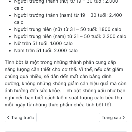
Người trưởng thành (nữ) từ 19 – 30 tuổi: 2.000
calo
Người trưởng thành (nam) từ 19 – 30 tuổi: 2.400
calo
Người trung niên (nữ) từ 31 – 50 tuổi: 1.800 calo
Người trung niên (nam) từ 31 – 50 tuổi: 2.200 calo
Nữ trên 51 tuổi: 1.600 calo
Nam trên 51 tuổi: 2.000 calo
Tinh bột là một trong những thành phần cung cấp
năng lượng cần thiết cho cơ thể. Vì thế, nếu cắt giảm
chúng quá nhiều, sẽ dẫn đến
mất cân bằng
dinh
dưỡng, không những không
giảm cân hiệu quả
mà còn
ảnh hưởng đến sức khỏe. Tinh bột không xấu như bạn
nghĩ nếu bạn biết cách kiểm soát lượng calo tiêu thụ
mỗi ngày từ những thực phẩm chứa tinh bột tốt.
Previous article: Phát hiện mới: tính toán calo khi giảm cân là sai 
Next article: 6
Trang trước
Trang sau