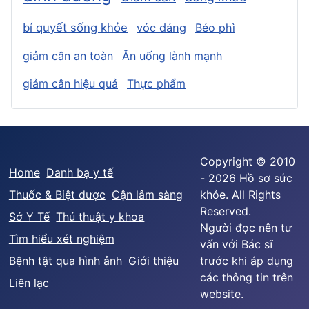
bí quyết sống khỏe
vóc dáng
Béo phì
giảm cân an toàn
Ăn uống lành mạnh
giảm cân hiệu quả
Thực phẩm
Copyright © 2010
Home
Danh bạ y tế
- 2026 Hồ sơ sức
Thuốc & Biệt dược
Cận lâm sàng
khỏe. All Rights
Reserved.
Sở Y Tế
Thủ thuật y khoa
Người đọc nên tư
Tìm hiểu xét nghiệm
vấn với Bác sĩ
Bệnh tật qua hình ảnh
Giới thiệu
trước khi áp dụng
các thông tin trên
Liên lạc
website.