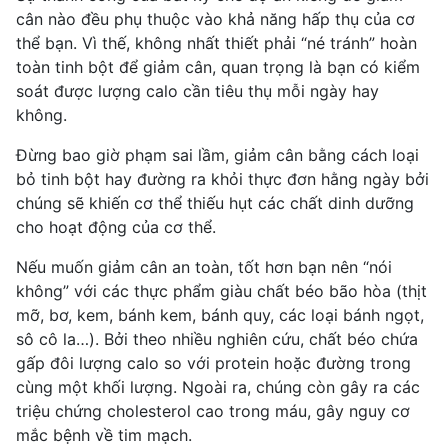
cân nào đều phụ thuộc vào khả năng hấp thụ của cơ
thể bạn. Vì thế, không nhất thiết phải “né tránh” hoàn
toàn tinh bột để giảm cân, quan trọng là bạn có kiểm
soát được lượng calo cần tiêu thụ mỗi ngày hay
không.
Đừng bao giờ phạm sai lầm, giảm cân bằng cách loại
bỏ tinh bột hay đường ra khỏi thực đơn hằng ngày bởi
chúng sẽ khiến cơ thể thiếu hụt các chất dinh dưỡng
cho hoạt động của cơ thể.
Nếu muốn
giảm cân an toàn
, tốt hơn bạn nên “nói
không” với các thực phẩm giàu chất béo bão hòa (thịt
mỡ, bơ, kem, bánh kem, bánh quy, các loại bánh ngọt,
sô cô la…). Bởi theo nhiều nghiên cứu, chất béo chứa
gấp đôi lượng calo so với protein hoặc đường trong
cùng một khối lượng. Ngoài ra, chúng còn gây ra các
triệu chứng cholesterol cao trong máu, gây nguy cơ
mắc bệnh về tim mạch.