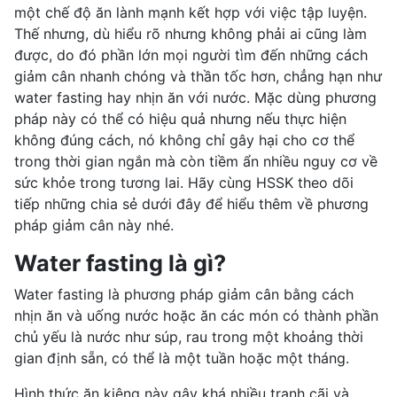
một chế độ
ăn lành mạnh
kết hợp với việc tập luyện.
Thế nhưng, dù hiểu rõ nhưng không phải ai cũng làm
được, do đó phần lớn mọi người tìm đến những cách
giảm cân nhanh
chóng và thần tốc hơn, chẳng hạn như
water fasting hay nhịn ăn với nước. Mặc dùng phương
pháp này có thể có hiệu quả nhưng nếu thực hiện
không đúng cách, nó không chỉ gây hại cho cơ thể
trong thời gian ngắn mà còn tiềm ẩn nhiều nguy cơ về
sức khỏe trong tương lai. Hãy cùng HSSK theo dõi
tiếp những chia sẻ dưới đây để hiểu thêm về phương
pháp giảm cân này nhé.
Water fasting là gì?
Water fasting là
phương pháp giảm cân
bằng cách
nhịn ăn và uống nước hoặc ăn các món có thành phần
chủ yếu là nước như súp, rau trong một khoảng thời
gian định sẵn, có thể là một tuần hoặc một tháng.
Hình thức ăn kiêng này gây khá nhiều tranh cãi và