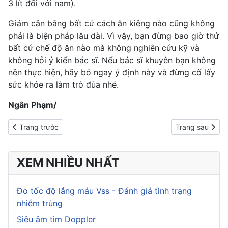
3 lít đối với nam).
Giảm cân bằng bất cứ cách ăn kiêng nào cũng không
phải là biện pháp lâu dài. Vì vậy, bạn đừng bao giờ thử
bất cứ chế độ ăn nào mà không nghiên cứu kỹ và
không hỏi ý kiến bác sĩ. Nếu bác sĩ khuyên bạn không
nên thực hiện, hãy bỏ ngay ý định này và đừng cố lấy
sức khỏe ra làm trò đùa nhé.
Ngân Phạm/
Previous article: Mách bạn cách làm các món yến mạch giảm câ
Next article: C
Trang trước
Trang sau
XEM NHIỀU NHẤT
Đo tốc độ lắng máu Vss - Đánh giá tình trạng
nhiễm trùng
Siêu âm tim Doppler