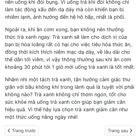
nên uống khi đói bụng. Vì uống trà khi đói không chỉ
làm tác động xấu đến dạ dày mà còn khiến bạn bị
nhiễm lạnh, ảnh hưởng đến
hệ hô hấp
, nhất là phổi.
Ngoài ra, khi ăn cơm xong, bạn không nên thưởng
thức trà xanh ngay. Trà xanh sẽ làm cho dịch vị của
bạn bị hòa loãng rất có hại cho việc tiêu hóa thức ăn,
đồng thời kích thích
niêm mạc dạ dày
, về lâu dài cho
thể dẫn tới viêm, vì vậy thông thường sau khi ăn cơm
khoảng 30 phút tới 1 giờ mới uống trà xanh là tốt nhất.
Nhâm nhi một tách trà xanh, tận hưởng cảm giác thư
giãn với bầu không khí trong lành quả là tuyệt vời phải
không nào? Trà xanh không chỉ thơm ngon, tốt cho
sức khỏe mà uống trà xanh còn giúp bạn
giảm cân
hiệu quả
. Vì thế hãy lựa chọn trà xanh giảm cân như
một thức uống hằng ngày nhé!
Previous article: Giảm cân với phương pháp water fasting liệu có 
Next article: S
Trang trước
Trang sau