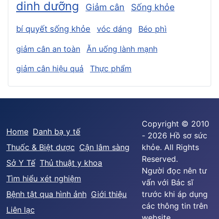
dinh dưỡng
Giảm cân
Sống khỏe
bí quyết sống khỏe
vóc dáng
Béo phì
giảm cân an toàn
Ăn uống lành mạnh
giảm cân hiệu quả
Thực phẩm
Copyright © 2010
Home
Danh bạ y tế
- 2026 Hồ sơ sức
Thuốc & Biệt dược
Cận lâm sàng
khỏe. All Rights
Reserved.
Sở Y Tế
Thủ thuật y khoa
Người đọc nên tư
Tìm hiểu xét nghiệm
vấn với Bác sĩ
Bệnh tật qua hình ảnh
Giới thiệu
trước khi áp dụng
các thông tin trên
Liên lạc
website.