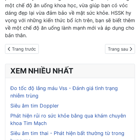
một chế độ ăn uống khoa học, vừa giúp bạn có vóc
dáng đẹp lại vừa đảm bảo về mặt sức khỏe. HSSK hy
vọng với những kiến thức bổ ích trên, bạn sẽ biết thêm
về một chế độ ăn uống lành mạnh mới và áp dụng cho
bản thân.
Previous article: Chế độ ăn sirtfood: Áp dụng đúng mới giảm cân
Next article: 7
Trang trước
Trang sau
XEM NHIỀU NHẤT
Đo tốc độ lắng máu Vss - Đánh giá tình trạng
nhiễm trùng
Siêu âm tim Doppler
Phát hiện rủi ro sức khỏe bằng qua khám chuyên
khoa Tim Mạch
Siêu âm tim thai - Phát hiện bất thường từ trong