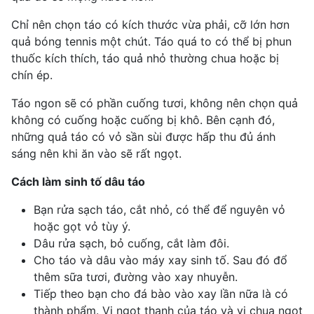
Chỉ nên chọn táo có kích thước vừa phải, cỡ lớn hơn
quả bóng tennis một chút. Táo quá to có thể bị phun
thuốc kích thích, táo quả nhỏ thường chua hoặc bị
chín ép.
Táo ngon sẽ có phần cuống tươi, không nên chọn quả
không có cuống hoặc cuống bị khô. Bên cạnh đó,
những quả táo có vỏ sần sùi được hấp thu đủ ánh
sáng nên khi ăn vào sẽ rất ngọt.
Cách làm sinh tố dâu táo
Bạn rửa sạch táo, cắt nhỏ, có thể để nguyên vỏ
hoặc gọt vỏ tùy ý.
Dâu rửa sạch, bỏ cuống, cắt làm đôi.
Cho táo và dâu vào máy xay sinh tố. Sau đó đổ
thêm sữa tươi, đường vào xay nhuyễn.
Tiếp theo bạn cho đá bào vào xay lần nữa là có
thành phẩm. Vị ngọt thanh của táo và vị chua ngọt