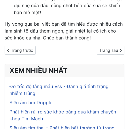
dịu nhẹ của dâu, cùng chút béo của sữa sẽ khiến
bạn mê mệt!
Hy vọng qua bài viết bạn đã tìm hiểu được nhiều cách
làm sinh tố dâu thơm ngon, giải nhiệt lại có ích cho
sức khỏe cả nhà. Chúc bạn thành công!
Previous article: Cách làm siro dâu tằm thơm ngon, bổ dưỡng kh
Next article: C
Trang trước
Trang sau
XEM NHIỀU NHẤT
Đo tốc độ lắng máu Vss - Đánh giá tình trạng
nhiễm trùng
Siêu âm tim Doppler
Phát hiện rủi ro sức khỏe bằng qua khám chuyên
khoa Tim Mạch
Siêu âm tim thai - Phát hiện bất thường từ trong