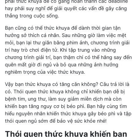
phải thức khuya để cố gắng hoàn thành các deadline
hay phải suy nghĩ để giải quyết các vấn đề gây căng
thẳng trong cuộc sống.
Bạn cũng có thể thức khuya để dành thời gian tận
hưởng sở thích cá nhân. Sau những giờ làm việc mệt
mỏi, bạn lại thư giãn bằng phim ảnh, chương trình giải
trí hay trò chơi điện tử. Khi tập trung vào những
chương trình giải trí, bạn thậm chí có thể hăng say đến
quên mất giờ đi ngủ và bỏ qua những ảnh hưởng
nghiêm trọng của việc thức khuya.
Vậy bạn thức khuya có tăng cân không? Câu trả lời là
có. Thói quen thức khuya không chỉ khiến bạn dễ bị
bệnh tim, ung thư, làm
suy giảm miễn dịch
mà còn
khiến bạn tăng nguy cơ bị béo phì. Bạn hãy cùng tìm
hiểu nguyên nhân khiến thức khuya gây béo phì và tập
thói quen ngủ sớm để bảo vệ sức khỏe nhé!
Thói quen thức khuya khiến bạn