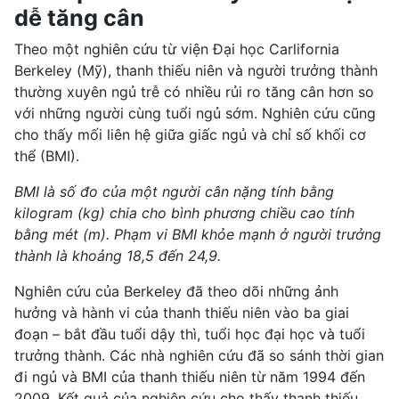
dễ tăng cân
Theo một nghiên cứu từ viện
Đại học Carlifornia
Berkeley
(Mỹ), thanh thiếu niên và người trưởng thành
thường xuyên ngủ trễ có nhiều rủi ro tăng cân hơn so
với những người cùng tuổi ngủ sớm. Nghiên cứu cũng
cho thấy mối liên hệ giữa giấc ngủ và chỉ số khối cơ
thể (
BMI
).
BMI là số đo của một người cân nặng tính bằng
kilogram (kg) chia cho bình phương chiều cao tính
bằng mét (m). Phạm vi BMI khỏe mạnh ở người trưởng
thành là khoảng 18,5 đến 24,9.
Nghiên cứu của Berkeley đã theo dõi những ảnh
hưởng và hành vi của thanh thiếu niên vào ba giai
đoạn – bắt đầu tuổi dậy thì, tuổi học đại học và
tuổi
trưởng thành
. Các nhà nghiên cứu đã so sánh thời gian
đi ngủ và BMI của thanh thiếu niên từ năm 1994 đến
2009. Kết quả của nghiên cứu cho thấy thanh thiếu