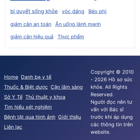
bí quyết sống khỏe
vóc dáng
Béo phì
giảm cân an toàn
Ăn uống lành mạnh
giảm cân hiệu quả
Thực phẩm
Copyright © 2010
Home
Danh bạ y tế
- 2026 Hồ sơ sức
Thuốc & Biệt dược
Cận lâm sàng
khỏe. All Rights
Reserved.
Sở Y Tế
Thủ thuật y khoa
Người đọc nên tư
Tìm hiểu xét nghiệm
vấn với Bác sĩ
Bệnh tật qua hình ảnh
Giới thiệu
trước khi áp dụng
các thông tin trên
Liên lạc
website.