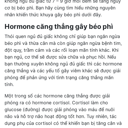
không ngủ đủ giấc từ 7 – 9 giờ mỗi đêm sẽ tăng nguy
cơ bị béo phì. Bạn hãy cùng tìm hiểu những nguyên
nhân khiến thức khuya gây béo phì dưới đây.
Hormone căng thẳng gây béo phì
Thói quen ngủ đủ giấc không chỉ giúp bạn ngăn ngừa
béo phì và
thừa cân
mà còn giúp ngăn ngừa bệnh tim,
đột quỵ, trầm cảm và các rối loạn mãn tính khác. Khi
bạn ngủ, cơ thể sẽ được sửa chữa và phục hồi. Nếu
bạn thường xuyên không ngủ đủ giấc thì các hormone
căng thẳng và các yếu tố gây viêm khác sẽ được giải
phóng để phản ứng với
tình trạng căng thẳng
mãn
tính.
Một trong số các hormone căng thẳng được giải
phóng ra có
hormone cortisol
. Cortisol làm cho
glucose (đường) được giải phóng vào máu để nuôi
não và hỗ trợ não hoạt động tốt hơn. Tuy nhiên, tác
dụng phụ của cortisol có thể khiến bạn bị tăng cân và