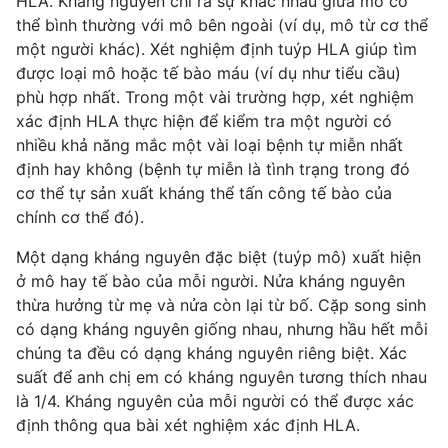
HLA. Kháng nguyên chỉ ra sự khác nhau giữa mô cơ
thể bình thường với mô bên ngoài (ví dụ, mô từ cơ thể
một người khác). Xét nghiệm định tuýp HLA giúp tìm
được loại mô hoặc
tế bào máu
(ví dụ như tiểu cầu)
phù hợp nhất. Trong một vài trường hợp, xét nghiệm
xác định HLA thực hiện để kiểm tra một người có
nhiều khả năng mắc một vài loại bệnh tự miễn nhất
định hay không (bệnh tự miễn là tình trạng trong đó
cơ thể tự sản xuất kháng thể tấn công tế bào của
chính cơ thể đó).
Một dạng kháng nguyên đặc biệt (tuýp mô) xuất hiện
ở mô hay tế bào của mỗi người. Nửa kháng nguyên
thừa hưởng từ mẹ và nửa còn lại từ bố. Cặp song sinh
có dạng kháng nguyên giống nhau, nhưng hầu hết mỗi
chúng ta đều có dạng kháng nguyên riêng biệt. Xác
suất để anh chị em có kháng nguyên tương thích nhau
là 1/4. Kháng nguyên của mỗi người có thể được xác
định thông qua bài xét nghiệm xác định HLA.