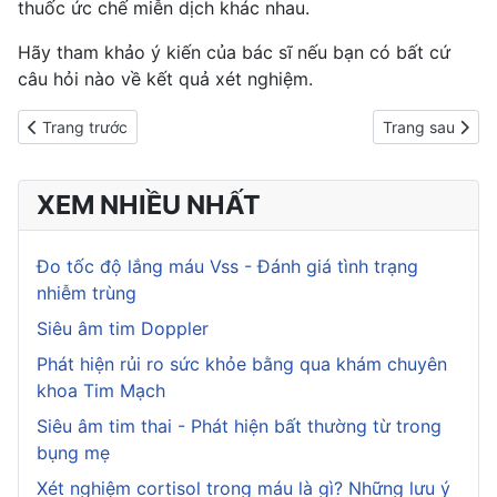
thuốc ức chế miễn dịch
khác nhau.
Hãy tham khảo ý kiến của bác sĩ nếu bạn có bất cứ
câu hỏi nào về kết quả xét nghiệm.
Previous article: Xét nghiệm cortisol trong máu là gì? Những lưu 
Next article: A
Trang trước
Trang sau
XEM NHIỀU NHẤT
Đo tốc độ lắng máu Vss - Đánh giá tình trạng
nhiễm trùng
Siêu âm tim Doppler
Phát hiện rủi ro sức khỏe bằng qua khám chuyên
khoa Tim Mạch
Siêu âm tim thai - Phát hiện bất thường từ trong
bụng mẹ
Xét nghiệm cortisol trong máu là gì? Những lưu ý