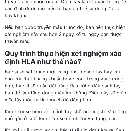
tố và du lịch nước ngoài. Điều này là rất quan trọng để
xác định được mô hiến từ bạn có thể sử dụng được
hay không.
Nếu bạn được
truyền máu
trước đó, bạn nên thực hiện
xét nghiệm này sau hơn 3 ngày kể từ ngày bạn được
truyền máu.
Quy trình thực hiện xét nghiệm xác
định HLA như thế nào?
Bác sĩ sẽ sát trùng một vùng nhỏ ở cánh tay hay cùi
chỏ với chất
kháng khuẩn
hoặc cồn. Trong vài trường
hợp, bác sĩ sẽ quấn dải băng đàn hồi ở đầu cánh tay
bạn để làm tăng dòng máu lưu thông. Điều này sẽ giúp
việc lấy máu từ tĩnh mạch dễ dàng hơn.
Kim tiêm sẽ tiêm vào cánh tay chỗ tĩnh mạch. Một ống
nhỏ gắn ở cuối kim tiêm sẽ có nhiệm vụ đựng máu.
Khi máu đã được lấy đủ, bác sĩ sẽ rút kim tiêm ra. Sau