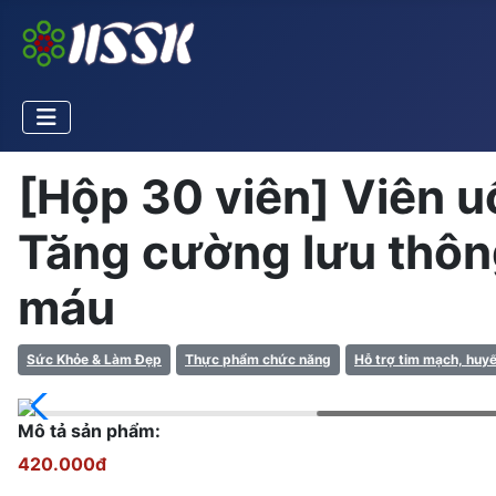
[Hộp 30 viên] Viên u
Tăng cường lưu thôn
máu
Sức Khỏe & Làm Đẹp
Thực phẩm chức năng
Hỗ trợ tim mạch, huyế
Mô tả sản phẩm:
420.000đ