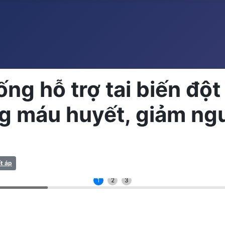
ống hỗ trợ tai biến đ
g máu huyết, giảm ngu
t áp
1
2
3