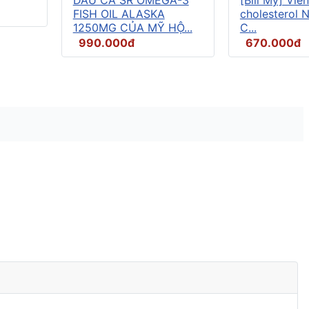
FISH OIL ALASKA
cholesterol 
1250MG CỦA MỸ HỘ...
C...
990.000đ
670.000đ