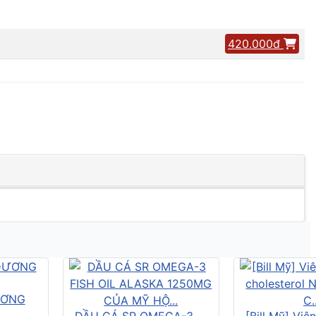
420.000đ
ƯƠNG
DẦU CÁ SR OMEGA-3
[Bill Mỹ] Vi