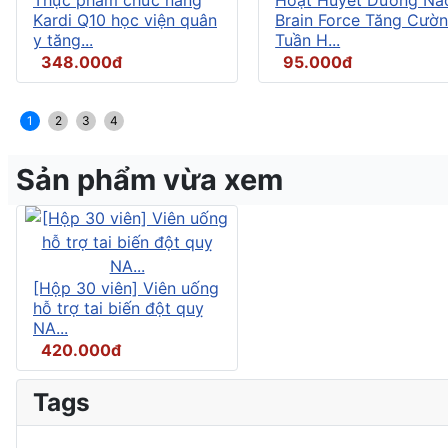
Kardi Q10 học viện quân
Brain Force Tăng Cườ
y tăng...
Tuần H...
348.000đ
95.000đ
1
2
3
4
Sản phẩm vừa xem
[Hộp 30 viên] Viên uống
hỗ trợ tai biến đột quỵ
NA...
420.000đ
Tags