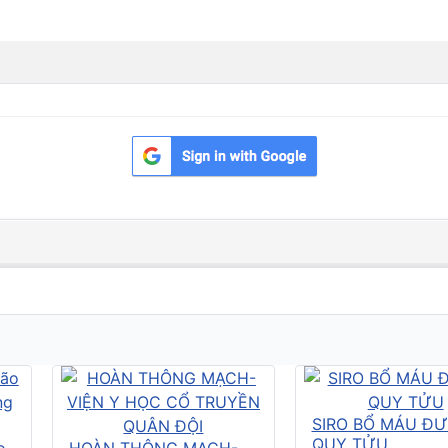
SIRO BỔ MÁU Đ
QUY TỬU
o
HOÀN THÔNG MẠCH-