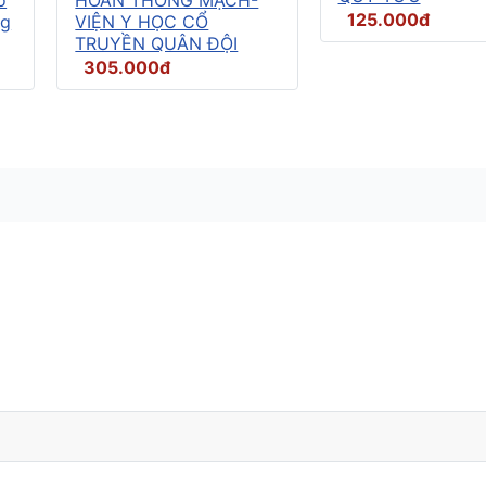
125.000đ
ng
VIỆN Y HỌC CỔ
TRUYỀN QUÂN ĐỘI
305.000đ