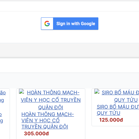
SIRO BỔ MÁU Đ
QUY TỬU
o
HOÀN THÔNG MẠCH-
125.000đ
ng
VIỆN Y HỌC CỔ
TRUYỀN QUÂN ĐỘI
305.000đ