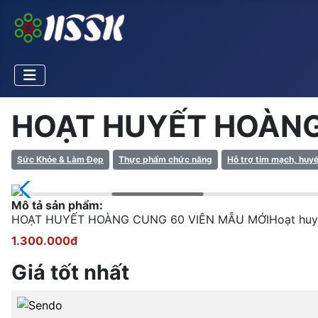
HOẠT HUYẾT HOÀNG
Sức Khỏe & Làm Đẹp
Thực phẩm chức năng
Hỗ trợ tim mạch, huyế
Mô tả sản phẩm:
HOẠT HUYẾT HOÀNG CUNG 60 VIÊN MẪU MỚIHoạt huyết giải
1.300.000đ
Giá tốt nhất