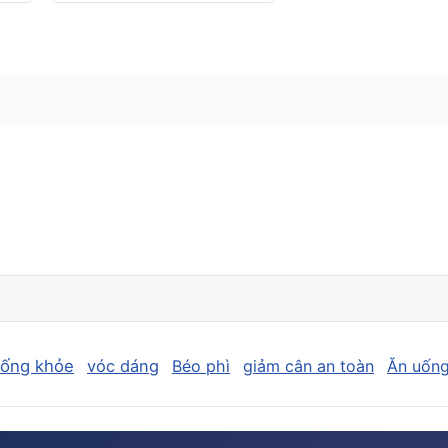
sống khỏe
vóc dáng
Béo phì
giảm cân an toàn
Ăn uống