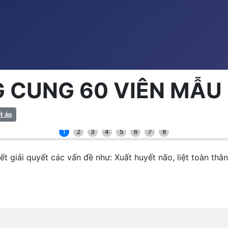
 CUNG 60 VIÊN MẪU
t áp
1
2
3
4
5
6
7
8
 quyết các vấn đề như: Xuất huyết não, liệt toàn thân,