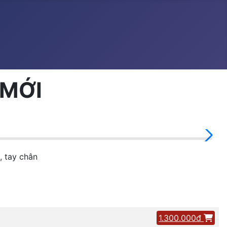
 MỚI
 tay chân
1.300.000đ