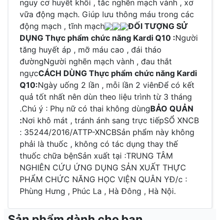
nguy cơ huyết khối , tắc nghẽn mạch vành , xơ
vữa động mạch. Giúp lưu thông máu trong các
động mạch , tĩnh mạch
ĐỐI TƯỢNG SỬ
DỤNG Thực phẩm chức năng Kardi Q10 :
Người
tăng huyết áp , mỡ máu cao , đái tháo
đườngNgười nghẽn mạch vành , đau thắt
ngực
CÁCH DÙNG Thực phẩm chức năng Kardi
Q10:
Ngày uống 2 lần , mỗi lần 2 viênĐể có kết
quả tốt nhất nên dùn theo liệu trình từ 3 tháng
.Chú ý : Phụ nữ có thai không dùng
BẢO QUẢN
:
Nơi khô mát , tránh ánh sang trực tiếpSỔ XNCB
: 35244/2016/ATTP-XNCBSản phẩm này không
phải là thuốc , không có tác dụng thay thế
thuốc chữa bệnSản xuất tại :TRUNG TÂM
NGHIÊN CỨU ỨNG DỤNG SẢN XUẤT THỰC
PHẨM CHỨC NĂNG HỌC VIỆN QUÂN YĐ/c :
Phùng Hưng , Phúc La , Hà Đông , Hà Nội.
Sản phẩm dành cho bạn