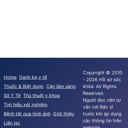
Copyright © 2010
Home
Danh bạ y tế
- 2026 Hồ sơ sức
Thuốc & Biệt dược
Cận lâm sàng
khỏe. All Rights
Reserved.
Sở Y Tế
Thủ thuật y khoa
Người đọc nên tư
Tìm hiểu xét nghiệm
vấn với Bác sĩ
Bệnh tật qua hình ảnh
Giới thiệu
trước khi áp dụng
các thông tin trên
Liên lạc
website.