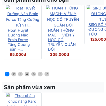
SIRO BỔ
ĐƯƠNG 
Hoạt Huyết
HOÀN THÔNG
TỬU
Dưỡng Não
MẠCH- VIỆN Y
125.00
Brain Force
HỌC CỔ
Tăng Cường
TRUYỀN QUÂN
Tuần H...
ĐỘI
95.000đ
305.000đ
1
2
3
4
5
6
7
Sản phẩm vừa xem