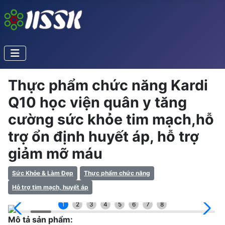
Thực phẩm chức năng Kardi
Q10 học viện quân y tăng
cường sức khỏe tim mạch,hỗ
trợ ổn định huyết áp, hỗ trợ
giảm mỡ máu
Sức Khỏe & Làm Đẹp
Thực phẩm chức năng
Hỗ trợ tim mạch, huyết áp
1
2
3
4
5
6
7
8
Mô tả sản phẩm: