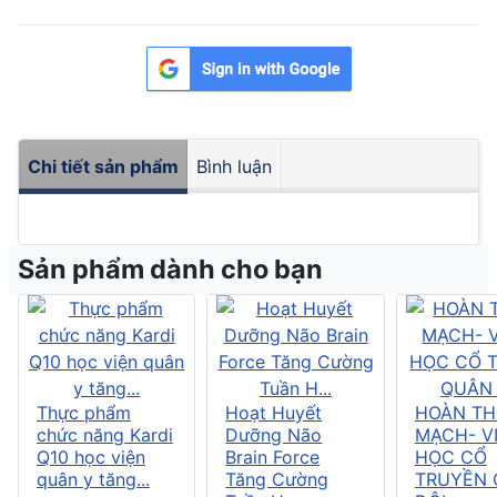
Chi tiết sản phẩm
Bình luận
Sản phẩm dành cho bạn
Thực phẩm
Hoạt Huyết
HOÀN T
chức năng Kardi
Dưỡng Não
MẠCH- V
Q10 học viện
Brain Force
HỌC CỔ
quân y tăng...
Tăng Cường
TRUYỀN