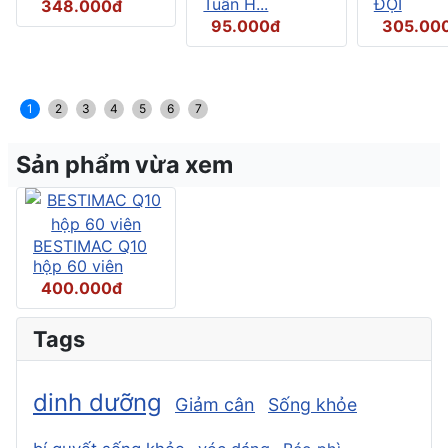
Tuần H...
ĐỘI
348.000đ
95.000đ
305.00
1
2
3
4
5
6
7
Sản phẩm vừa xem
BESTIMAC Q10
hộp 60 viên
400.000đ
Tags
dinh dưỡng
Giảm cân
Sống khỏe