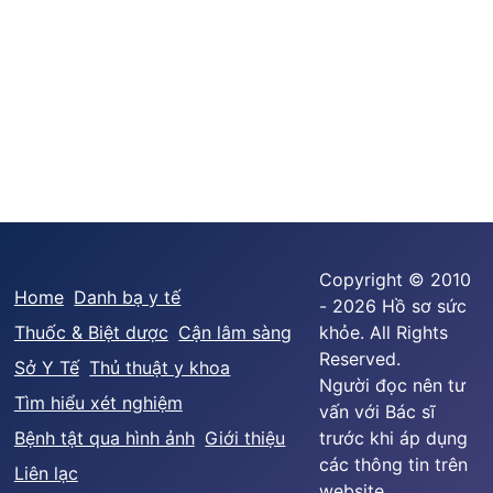
Copyright © 2010
Home
Danh bạ y tế
- 2026 Hồ sơ sức
Thuốc & Biệt dược
Cận lâm sàng
khỏe. All Rights
Reserved.
Sở Y Tế
Thủ thuật y khoa
Người đọc nên tư
Tìm hiểu xét nghiệm
vấn với Bác sĩ
Bệnh tật qua hình ảnh
Giới thiệu
trước khi áp dụng
các thông tin trên
Liên lạc
website.