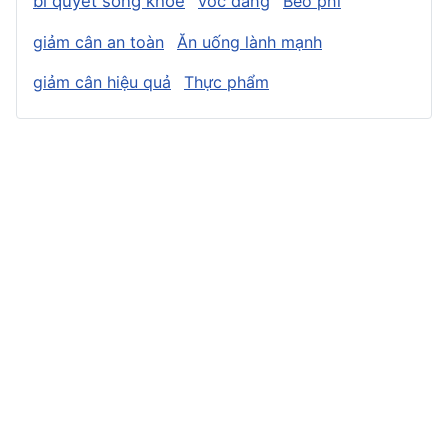
bí quyết sống khỏe
vóc dáng
Béo phì
giảm cân an toàn
Ăn uống lành mạnh
giảm cân hiệu quả
Thực phẩm