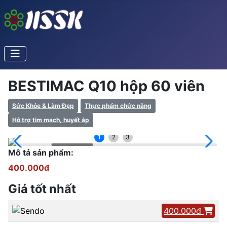
BESTIMAC Q10 hộp 60 viên
Sức Khỏe & Làm Đẹp
Thực phẩm chức năng
Hỗ trợ tim mạch, huyết áp
1
2
3
Mô tả sản phẩm:
400.000đ
Giá tốt nhất
400.000đ