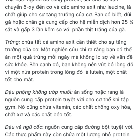
chuyển ô-xy đến cơ và các amino axit như leucine, là
chất giúp cho sự tăng trưởng của cơ. Bạn có biết, đùi
gà hoặc
chân gà
cung cấp cho hệ miễn dịch hơn 25 %
sắt và gấp 3 lần kẽm so với phần thịt trắng của gà.
Trứng:
chứa tất cả amino axit cần thiết cho sự tăng
trưởng của cơ. Một nghiên cứu chỉ ra rằng bạn có thể
ăn một quả trứng mỗi ngày mà không lo sợ về vấn đề
sức khỏe. Bên cạnh đó, bạn không nên vứt bỏ lòng đỏ
vì một nửa protein trong lòng đỏ là
lutein
, một chất
tốt cho mắt.
Đậu phộng không ướp muối:
ăn sống hoặc rang là
nguồn cung cấp protein tuyệt vời cho cơ thể khi tập
gym. Nó cũng chứa vitamin, các chất chống oxy hóa,
chất xơ và các chất béo tốt.
Đậu và ngũ cốc
: nguồn cung cấp đường bột tuyệt vời.
Các thực phẩm này còn chứa một lượng nhỏ protein