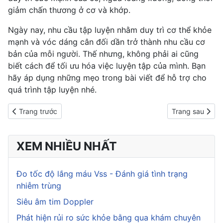
giảm chấn thương ở cơ và khớp.
Ngày nay, nhu cầu tập luyện nhằm duy trì
cơ thể khỏe
mạnh
và vóc dáng cân đối dần trở thành nhu cầu cơ
bản của mỗi người. Thế nhưng, không phải ai cũng
biết cách để tối ưu hóa việc luyện tập của mình. Bạn
hãy áp dụng những mẹo trong bài viết để hỗ trợ cho
quá trình tập luyện nhé.
Previous article: 7 loại bột protein giúp bạn xây dựng cơ bắp
Next article: B
Trang trước
Trang sau
XEM NHIỀU NHẤT
Đo tốc độ lắng máu Vss - Đánh giá tình trạng
nhiễm trùng
Siêu âm tim Doppler
Phát hiện rủi ro sức khỏe bằng qua khám chuyên