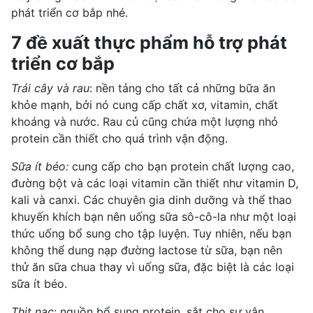
phát triển cơ bắp nhé.
7 đề xuất thực phẩm hỗ trợ phát
triển cơ bắp
Trái cây và rau
: nền tảng cho tất cả những bữa ăn
khỏe mạnh, bởi nó cung cấp chất xơ, vitamin, chất
khoáng và nước. Rau củ cũng chứa một lượng nhỏ
protein cần thiết cho quá trình vận động.
Sữa ít béo:
cung cấp cho bạn protein chất lượng cao,
đường bột và các loại vitamin cần thiết như vitamin D,
kali và canxi. Các chuyên gia dinh dưỡng và thể thao
khuyến khích bạn nên uống sữa sô-cô-la như một loại
thức uống bổ sung cho tập luyện. Tuy nhiên, nếu bạn
không thể dung nạp đường
lactose
từ sữa, bạn nên
thử
ăn sữa chua
thay vì uống sữa, đặc biệt là các loại
sữa ít béo.
Thịt nạc
: nguồn bổ sung protein, sắt cho sự vận