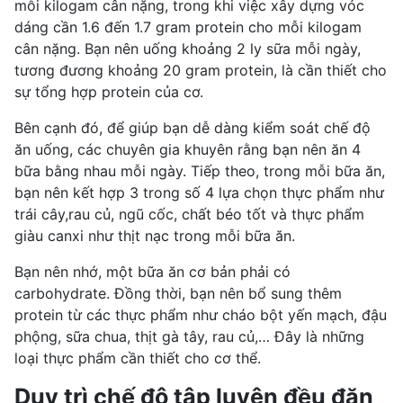
mỗi kilogam cân nặng, trong khi việc xây dựng vóc
dáng cần 1.6 đến 1.7 gram protein cho mỗi kilogam
cân nặng. Bạn nên uống khoảng 2 ly sữa mỗi ngày,
tương đương khoảng 20 gram protein, là cần thiết cho
sự tổng hợp protein của cơ.
Bên cạnh đó, để giúp bạn dễ dàng kiểm soát chế độ
ăn uống, các chuyên gia khuyên rằng bạn nên ăn 4
bữa bằng nhau mỗi ngày. Tiếp theo, trong mỗi bữa ăn,
bạn nên kết hợp 3 trong số 4 lựa chọn thực phẩm như
trái cây,rau củ, ngũ cốc, chất béo tốt và thực phẩm
giàu canxi như thịt nạc trong mỗi bữa ăn.
Bạn nên nhớ, một bữa ăn cơ bản phải có
carbohydrate. Đồng thời, bạn nên bổ sung thêm
protein từ các thực phẩm như cháo bột yến mạch, đậu
phộng, sữa chua,
thịt gà
tây, rau củ,… Đây là những
loại thực phẩm cần thiết cho cơ thể.
Duy trì chế độ tập luyện đều đặn