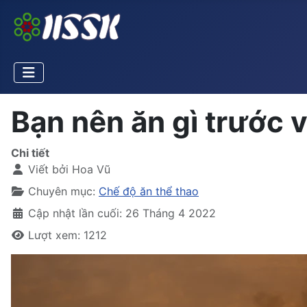
Bạn nên ăn gì trước 
Chi tiết
Viết bởi
Hoa Vũ
Chuyên mục:
Chế độ ăn thể thao
Cập nhật lần cuối: 26 Tháng 4 2022
Lượt xem: 1212