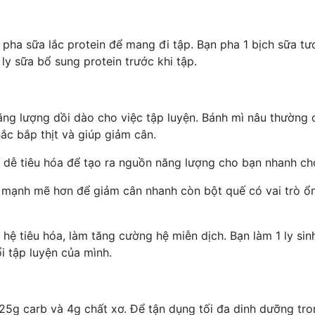
 pha sữa lắc protein để mang đi tập. Bạn pha 1 bịch sữa tươ
ly sữa bổ sung protein trước khi tập.
ng lượng dồi dào cho việc tập luyện. Bánh mì nâu thường c
hắc bắp thịt và
giúp giảm cân
.
b dễ tiêu hóa để tạo ra nguồn năng lượng cho bạn nhanh ch
ng mạnh mẽ hơn để
giảm cân nhanh
còn bột quế có vai trò ổ
n hệ tiêu hóa, làm
tăng cường hệ miễn dịch
. Bạn làm 1 ly si
i tập luyện của mình.
5g carb và 4g chất xơ. Để tận dụng tối đa dinh dưỡng tron