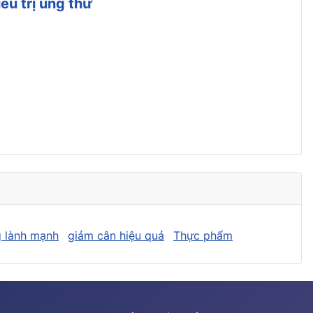
u trị ung thư
 lành mạnh
giảm cân hiệu quả
Thực phẩm