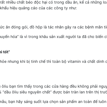
ất nhiều chất béo độc hại có trong dầu ăn, kể cả những lo
u khẩu hiệu quảng cáo của các công ty như:
hức ăn đóng gói, đồ hộp là tác nhân gây ra các
bệnh mãn tí
ển hóa” là vì trong khâu sản xuất người ta đã cho biến c
ì tốt”
khỏe nhưng khi bị tinh chế thì toàn bộ vitamin và chất din
 ôliu bạn tìm thấy trong các cửa hàng đều không phải nguy
“dầu ôliu siêu nguyên chất” được bán tràn lan trên thị trườ
 mẫu, bạn hãy sáng suốt lựa chọn sản phẩm an toàn để luôn