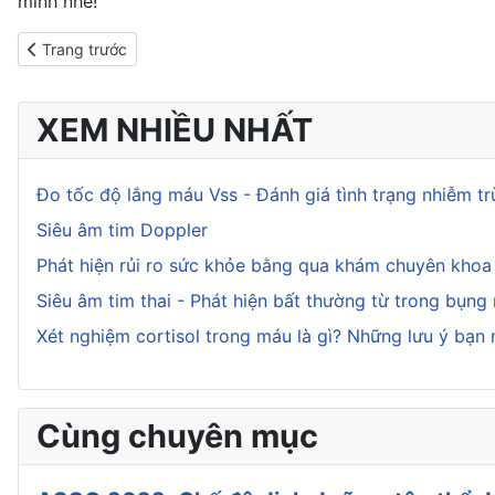
mình nhé!
Previous article: 4 loại dụng cụ nấu ăn độc hại trong gian bếp n
Trang trước
XEM NHIỀU NHẤT
Đo tốc độ lắng máu Vss - Đánh giá tình trạng nhiễm t
Siêu âm tim Doppler
Phát hiện rủi ro sức khỏe bằng qua khám chuyên kho
Siêu âm tim thai - Phát hiện bất thường từ trong bụng
Xét nghiệm cortisol trong máu là gì? Những lưu ý bạn 
Cùng chuyên mục