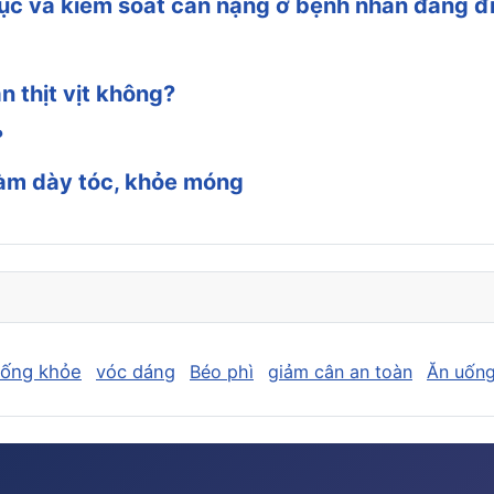
c và kiểm soát cân nặng ở bệnh nhân đang điề
n thịt vịt không?
?
 làm dày tóc, khỏe móng
sống khỏe
vóc dáng
Béo phì
giảm cân an toàn
Ăn uống