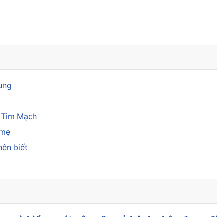
hà bạn
rùng
a Tim Mạch
 mẹ
nên biết