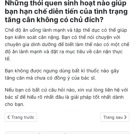
Những thói quen sinh hoạt nào giúp
bạn hạn chế diễn tiến của tình trạng
tăng cân không có chủ đích?
Chế độ
ăn uống lành mạnh
và tập thể dục có thể giúp
bạn kiểm soát cân nặng. Bạn có thể nói chuyện với
chuyên gia dinh dưỡng để biết làm thế nào có một chế
độ
ăn lành mạnh
và đặt ra mục tiêu về cân nặn thực
tế.
Bạn không được ngưng dùng bất kì thuốc nào gây
tăng cân mà chưa có đồng ý của bác sĩ.
Nếu bạn có bất cứ câu hỏi nào, xin vui lòng liên hệ với
bác sĩ để hiểu rõ nhất đâu là giải pháp tốt nhất dành
cho bạn.
Previous article: Sử dụng tảo Spirulina giảm cân đúng chuẩn
Next article: V
Trang trước
Trang sau