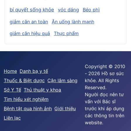
bí quyết sống khỏe
vóc dáng
Béo phì
giảm cân an toàn
Ăn uống lành mạnh
giảm cân hiệu quả
Thực phẩm
Copyright © 2010
Home
Danh bạ y tế
- 2026 Hồ sơ sức
Thuốc & Biệt dược
Cận lâm sàng
khỏe. All Rights
Reserved.
Sở Y Tế
Thủ thuật y khoa
Người đọc nên tư
Tìm hiểu xét nghiệm
vấn với Bác sĩ
Bệnh tật qua hình ảnh
Giới thiệu
trước khi áp dụng
các thông tin trên
Liên lạc
website.