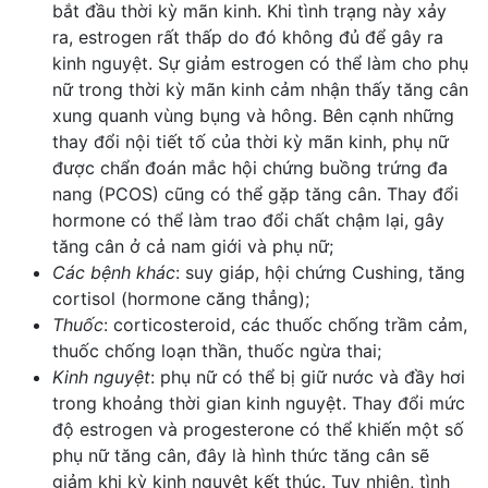
bắt đầu thời kỳ mãn kinh. Khi tình trạng này xảy
ra, estrogen rất thấp do đó không đủ để gây ra
kinh nguyệt. Sự giảm estrogen có thể làm cho phụ
nữ trong thời kỳ mãn kinh cảm nhận thấy tăng cân
xung quanh vùng bụng và hông. Bên cạnh những
thay đổi nội tiết tố của thời kỳ mãn kinh, phụ nữ
được chẩn đoán mắc
hội chứng buồng trứng đa
nang
(PCOS) cũng có thể gặp tăng cân. Thay đổi
hormone có thể làm trao đổi chất chậm lại, gây
tăng cân ở cả nam giới và phụ nữ;
Các bệnh khác
: suy giáp, hội chứng Cushing, tăng
cortisol (hormone căng thẳng);
Thuốc
: corticosteroid, các
thuốc chống trầm cảm
,
thuốc chống loạn thần
, thuốc ngừa thai;
Kinh nguyệt
: phụ nữ có thể bị giữ nước và đầy hơi
trong khoảng thời gian kinh nguyệt. Thay đổi mức
độ estrogen và
progesterone
có thể khiến một số
phụ nữ tăng cân, đây là hình thức tăng cân sẽ
giảm khi kỳ kinh nguyệt kết thúc. Tuy nhiên, tình