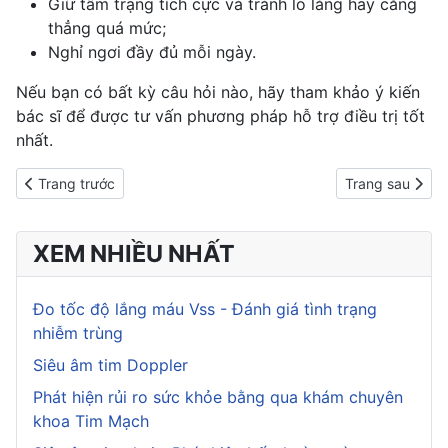
Giữ tâm trạng tích cực và tránh lo lắng hay căng
thẳng quá mức;
Nghỉ ngơi đầy đủ mỗi ngày.
Nếu bạn có bất kỳ câu hỏi nào, hãy tham khảo ý kiến
bác sĩ để được tư vấn phương pháp hỗ trợ điều trị tốt
nhất.
Previous article: Sự thật về nước chanh không phải ai cũng biết
Next article: M
Trang trước
Trang sau
XEM NHIỀU NHẤT
Đo tốc độ lắng máu Vss - Đánh giá tình trạng
nhiễm trùng
Siêu âm tim Doppler
Phát hiện rủi ro sức khỏe bằng qua khám chuyên
khoa Tim Mạch