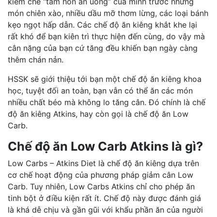
kiềm chế “tâm hồn ăn uống” của mình trước những
món chiên xào, nhiều dầu mỡ thơm lừng, các loại bánh
kẹo ngọt hấp dẫn. Các chế độ ăn kiêng khắt khe lại
rất khó để bạn kiên trì thực hiện đến cùng, do vậy mà
cân nặng của bạn cứ tăng đều khiến bạn ngày càng
thêm chán nản.
HSSK sẽ giới thiệu tới bạn một chế độ ăn kiêng khoa
học, tuyệt đối an toàn, bạn vẫn có thể ăn các món
nhiều chất béo mà không lo tăng cân. Đó chính là chế
độ ăn kiêng Atkins, hay còn gọi là chế độ ăn Low
Carb.
Chế độ ăn Low Carb Atkins là gì?
Low Carbs – Atkins Diet là chế độ ăn kiêng dựa trên
cơ chế hoạt động của
phương pháp giảm cân
Low
Carb. Tuy nhiên, Low Carbs Atkins chỉ cho phép ăn
tinh bột ở điều kiện rất ít. Chế độ này được đánh giá
là khá dễ chịu và gần gũi với khẩu phần ăn của người