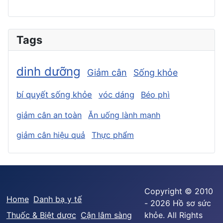
Tags
dinh dưỡng
Giảm cân
Sống khỏe
bí quyết sống khỏe
vóc dáng
Béo phì
giảm cân an toàn
Ăn uống lành mạnh
giảm cân hiệu quả
Thực phẩm
Copyright © 2010
Home
Danh bạ y tế
- 2026 Hồ sơ sức
Thuốc & Biệt dược
Cận lâm sàng
khỏe. All Rights