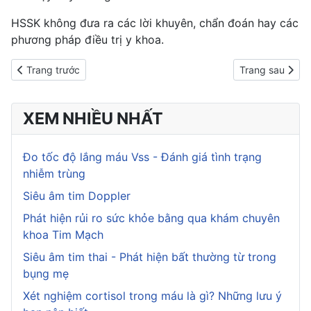
HSSK không đưa ra các lời khuyên, chẩn đoán hay các
phương pháp điều trị y khoa.
Previous article: Ăn kiêng bằng chuối thế nào để có vóc dáng th
Next article: Ă
Trang trước
Trang sau
XEM NHIỀU NHẤT
Đo tốc độ lắng máu Vss - Đánh giá tình trạng
nhiễm trùng
Siêu âm tim Doppler
Phát hiện rủi ro sức khỏe bằng qua khám chuyên
khoa Tim Mạch
Siêu âm tim thai - Phát hiện bất thường từ trong
bụng mẹ
Xét nghiệm cortisol trong máu là gì? Những lưu ý