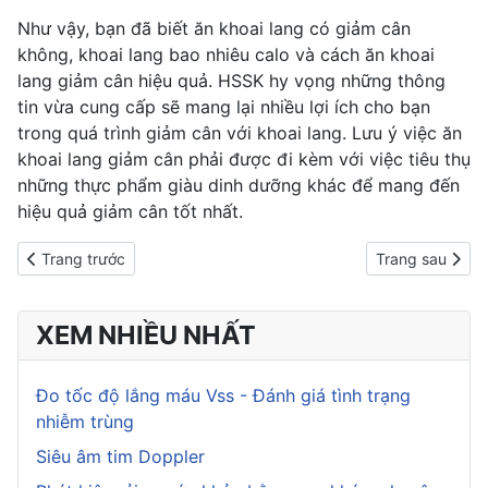
Như vậy, bạn đã biết ăn khoai lang có giảm cân
không, khoai lang bao nhiêu calo và cách ăn khoai
lang
giảm cân hiệu quả
. HSSK hy vọng những thông
tin vừa cung cấp sẽ mang lại nhiều lợi ích cho bạn
trong quá trình giảm cân với khoai lang.
Lưu ý việc ăn
khoai lang giảm cân phải được đi kèm với việc tiêu thụ
những thực phẩm giàu dinh dưỡng khác để mang đến
hiệu quả giảm cân tốt nhất.
Previous article: Phương pháp giảm cân theo chế độ Atkins
Next article: Ă
Trang trước
Trang sau
XEM NHIỀU NHẤT
Đo tốc độ lắng máu Vss - Đánh giá tình trạng
nhiễm trùng
Siêu âm tim Doppler