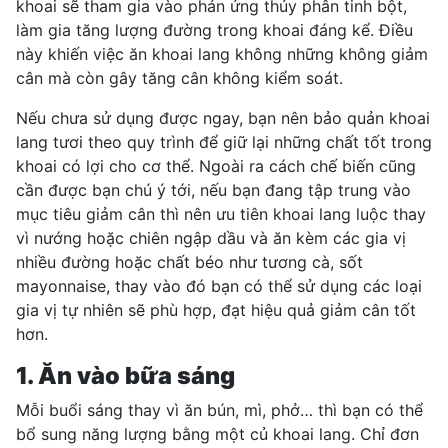
khoai sẽ tham gia vào phản ứng thủy phân tinh bột,
làm gia tăng lượng đường trong khoai đáng kể. Điều
này khiến việc ăn khoai lang không những không giảm
cân mà còn gây tăng cân không kiểm soát.
Nếu chưa sử dụng được ngay, bạn nên bảo quản khoai
lang tươi theo quy trình để giữ lại những chất tốt trong
khoai có lợi cho cơ thể.
Ngoài
ra cách chế biến cũng
cần được bạn chú ý tới, nếu bạn đang tập trung vào
mục tiêu giảm cân thì nên ưu tiên khoai lang luộc thay
vì nướng hoặc chiên ngập dầu và ăn kèm các gia vị
nhiều đường hoặc chất béo như tương cà, sốt
mayonnaise, thay vào đó bạn có thể sử dụng các loại
gia vị tự nhiên sẽ phù hợp, đạt hiệu quả giảm cân tốt
hơn.
1. Ăn vào bữa sáng
Mỗi buổi sáng thay vì ăn bún, mì, phở… thì bạn có thể
bổ sung năng lượng bằng một củ khoai lang. Chỉ đơn