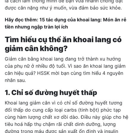
là cách làm thông minh để bạn vừa nhanh chóng đạt
được cân nặng như ý muốn, vừa đảm bảo sức khỏe.
Hãy đọc thêm:
15 tác dụng của khoai lang: Món ăn rẻ
tiền nhưng ngập tràn lợi ích
Tìm hiểu cụ thể ăn khoai lang có
giảm cân không?
Giảm cân bằng khoai lang đang trở thành xu hướng
của phụ nữ ở nhiều độ tuổi. Vì sao ăn khoai lang giảm
cân hiệu quả? HSSK mời bạn cùng tìm hiểu 4 nguyên
nhân sau.
1. Chỉ số đường huyết thấp
Khoai lang giảm cân vì có
chỉ số đường huyết
tương
đối thấp do cung cấp loại carbs (tinh bột) phức tạp
cùng hàm lượng chất xơ dồi dào. Điều này giúp cho hệ
tiêu hoá hấp thụ chậm rãi chất dinh dưỡng,
lượng
đường trong máu
được sản xuất ổn định và insulin