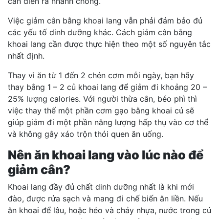
cân diễn ra nhanh chóng.
Việc giảm cân
bằng khoai lang vẫn phải đảm bảo đủ
các yếu tố dinh dưỡng khác.
Cách giảm cân
bằng
khoai lang cần được thực hiện theo một số nguyên tắc
nhất định.
Thay vì ăn từ 1 đến 2 chén cơm mỗi ngày, bạn hãy
thay bằng 1 – 2 củ khoai lang để giảm đi khoảng 20 –
25% lượng calories. Với người
thừa cân
, béo phì thì
việc thay thế một phần cơm gạo bằng khoai củ sẽ
giúp giảm đi một phần năng lượng hấp thụ vào cơ thể
và không gây xáo trộn thói quen ăn uống.
Nên ăn khoai lang vào lúc nào để
giảm cân?
Khoai lang đầy đủ chất dinh dưỡng nhất là khi mới
đào, được rửa sạch và mang đi chế biến ăn liền. Nếu
ăn khoai để lâu, hoặc héo và chảy nhựa, nước trong củ