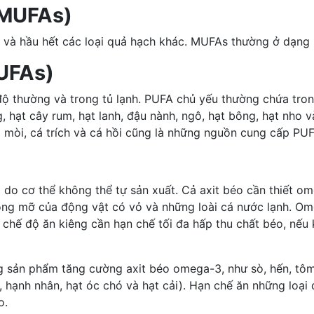
(MUFAs)
ơ và hầu hết các loại
quả hạch
khác. MUFAs thường ở dạng l
UFAs)
ộ thường và trong tủ lạnh. PUFA chủ yếu thường chứa trong
g
, hạt cây rum, hạt lanh, đậu nành, ngô, hạt bông, hạt nh
á mòi, cá trích và cá hồi cũng là những nguồn cung cấp PUF
g do cơ thể không thể tự sản xuất. Cả axit béo cần thiết 
g mỡ của động vật có vỏ và những loài cá nước lạnh. Ome
t chế độ ăn kiêng cần hạn chế tối đa hấp thu chất béo, nế
g sản phẩm tăng cường
axit béo omega-3
, như sò, hến, tô
h, hạnh nhân, hạt óc chó và hạt cải). Hạn chế ăn những loạ
o.