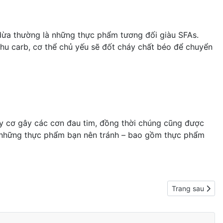
 dừa thường là những thực phẩm tương đối giàu SFAs.
 thu carb, cơ thể chủ yếu sẽ đốt cháy chất béo để chuyển
uy cơ gây các cơn đau tim, đồng thời chúng cũng được
g những thực phẩm bạn nên tránh – bao gồm thực phẩm
Next article: G
Trang sau