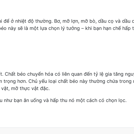
hi để ở nhiệt độ thường. Bơ, mỡ lợn, mỡ bò, dầu cọ và dầu
 béo này sẽ là một lựa chọn lý tưởng – khi bạn hạn chế hấp
ốt.
Chất béo chuyển hóa
có liên quan đến tỷ lệ gia tăng ng
ầm trọng hơn. Chủ yếu loại chất béo này thường chứa tron
 vặt, mỡ thực vật đặc.
nếu như bạn ăn uống và hấp thu nó một cách có chọn lọc.
thơm ngon