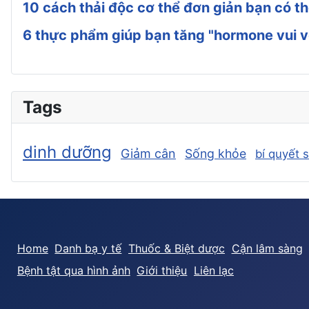
10 cách thải độc cơ thể đơn giản bạn có t
6 thực phẩm giúp bạn tăng "hormone vui v
Tags
dinh dưỡng
Giảm cân
Sống khỏe
bí quyết 
Home
Danh bạ y tế
Thuốc & Biệt dược
Cận lâm sàng
Bệnh tật qua hình ảnh
Giới thiệu
Liên lạc