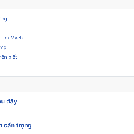
rùng
a Tim Mạch
 mẹ
nên biết
au đây
n cẩn trọng