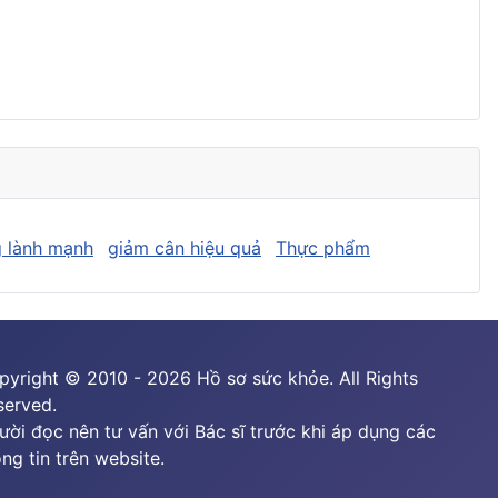
 lành mạnh
giảm cân hiệu quả
Thực phẩm
pyright © 2010 - 2026 Hồ sơ sức khỏe. All Rights
served.
ười đọc nên tư vấn với Bác sĩ trước khi áp dụng các
ng tin trên website.