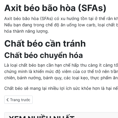
Axit béo bão hòa (SFAs)
Axit béo bão hòa (SFAs) có xu hướng tồn tại ở thể rắn k
Nếu bạn đang trong chế độ ăn uống
low carb
, loại chất
hóa thành năng lượng.
Chất béo cần tránh
Chất béo chuyển hóa
Là loại chất béo bạn cần hạn chế hấp thu càng ít càng t
chứng minh là khiến mức độ viêm của cơ thể trở nên tr
chiên, bánh nướng, bánh quy, các loại kẹo, thực phẩm ăn
Chất béo sẽ mang lại nhiều lợi ích sức khỏe hơn là hại 
Previous article: 7 ngày ăn kiêng giảm cân với món súp rau củ 
Trang trước