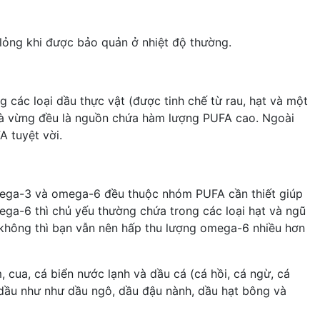
ỏng khi được bảo quản ở nhiệt độ thường.
 các loại dầu thực vật (được tinh chế từ rau, hạt và một
o và vừng đều là nguồn chứa hàm lượng PUFA cao. Ngoài
A tuyệt vời.
omega-3 và omega-6 đều thuộc nhóm PUFA cần thiết giúp
ga-6 thì chủ yếu thường chứa trong các loại hạt và ngũ
u không thì bạn vẫn nên hấp thu lượng omega-6 nhiều hơn
m, cua, cá biển nước lạnh và
dầu cá
(
cá hồi
, cá ngừ, cá
i dầu như như dầu ngô, dầu đậu nành, dầu hạt bông và