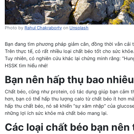
Photo by
Rahul Chakraborty
on
Unsplash
Bạn đang tìm phương pháp giảm cân, đồng thời vẫn cải th
Trên thực tế, có rất nhiều loại chất béo tốt cho sức khỏ
Tuy nhiên, có nghiên cứu khác lại chứng minh rằng: “Hung
HSSK tìm hiểu nhé!
Bạn nên hấp thụ bao nhiê
Chất béo, cũng như protein, có tác dụng giúp bạn cảm t
hơn, bạn có thể hấp thu lượng calo từ chất béo ít hơn m
hấp thu chất béo, nó sẽ khiến “sự xâm nhập” của glucos
những lợi ích sức khỏe mà chất béo mang lại.
Các loại chất béo bạn nên 