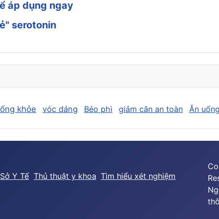
hể áp dụng ngay
ẻ" serotonin
sống khỏe
vóc dáng
Béo phì
giảm cân an toàn
Ăn uống
Co
Sở Y Tế
Thủ thuật y khoa
Tìm hiểu xét nghiệm
Re
Ng
thô