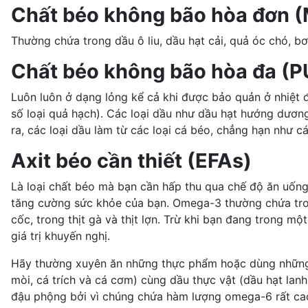
Chất béo không bão hòa đơn 
Thường chứa trong dầu
ô liu
, dầu hạt cải, quả óc chó, b
Chất béo không bão hòa đa (P
Luôn luôn ở dạng lỏng kể cả khi được bảo quản ở nhiệt đ
số loại quả hạch). Các loại dầu như dầu
hạt hướng dươn
ra, các loại dầu làm từ các loại cá béo, chẳng hạn như c
Axit béo cần thiết (EFAs)
Là loại chất béo mà bạn cần hấp thu qua chế độ ăn uốn
tăng cường sức khỏe của bạn. Omega-3 thường chứa tron
cốc, trong
thịt gà
và thịt lợn. Trừ khi bạn đang trong mộ
giá trị khuyến nghị.
Hãy thường xuyên ăn những thực phẩm hoặc dùng nhữn
mòi, cá trích và cá cơm) cùng dầu thực vật (dầu hạt lan
đậu phộng bởi vì chúng chứa hàm lượng omega-6 rất ca