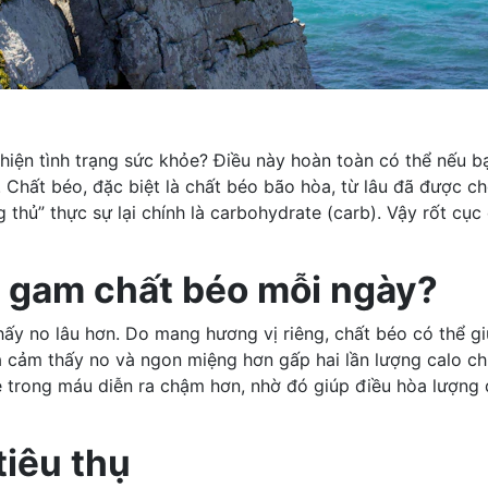
iện tình trạng sức khỏe? Điều này hoàn toàn có thể nếu bạ
e. Chất béo, đặc biệt là chất béo bão hòa, từ lâu đã được 
 thủ” thực sự lại chính là carbohydrate (carb). Vậy rốt cụ
u gam chất béo mỗi ngày?
hấy no lâu hơn. Do mang hương vị riêng, chất béo có thể g
à cảm thấy no và ngon miệng hơn gấp hai lần lượng calo chu
e trong máu diễn ra chậm hơn, nhờ đó giúp điều hòa lượng 
tiêu thụ