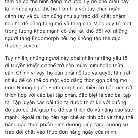
tâm để có thể hình đáng mơ ước. Lý do cho điều này
là hình dáng cơ thể họ tròn trịa với tay chân ngắn,
cánh tay và đùi lớn cũng như sự trao đổi chất chậm
nên họ dễ dàng tăng mỡ và tăng cân. Việc duy trì một
trọng lượng khỏe mạnh có thể rất khó đối với những
người tạng Endomorph nếu họ không tập thể dục
thường xuyên.
Tuy nhiên, những người này phải nhận ra rằng yếu tố
di truyền khiến cơ thể trở nên mũm mĩm hoặc
thừa
cân
. Chính vì vậy, họ cần phải nỗ lực và quyết tâm rất
nhiều để có thể có một vóc dáng thon gọn đáng mơ
ước. Những người Endomorph có nhiều cơ bắp nên rất
thích hợp với các bài tập chân, đặc biệt là các bài tập
tạ. Tập luyện các bài tập tạ được thiết kế với cường
độ cao có thể giúp họ để cải thiện độ và nâng cao sức
mạnh. Ngoài ra, họ nên hạn chế ăn
tinh bột
và thay thế
bằng các thực phẩm dinh dưỡng giúp tăng cường sự
trao đổi chất vào thực đơn hàng ngày của mình.