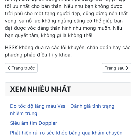
tối ưu nhất cho bản thân. Nếu như bạn không được
trời phú cho một tạng người đẹp, cũng đừng nên thất
vọng, sự nỗ lực không ngừng cũng có thể giúp bạn
đạt được vóc dáng thân hình như mong muốn. Nếu
bạn quyết tâm, không gì là không thể!
HSSK không đưa ra các lời khuyên, chẩn đoán hay các
phương pháp điều trị y khoa.
Previous article: Giảm cân không nên ăn gì: 10 thực phẩm dù t
Next article: 5
Trang trước
Trang sau
XEM NHIỀU NHẤT
Đo tốc độ lắng máu Vss - Đánh giá tình trạng
nhiễm trùng
Siêu âm tim Doppler
Phát hiện rủi ro sức khỏe bằng qua khám chuyên