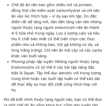
Chế độ ăn
nên bao gồm nhiều mỡ và protein,
đồng thời cần kiểm soát carbonhydrat và chỉ nên
ăn vào lúc thích hợp – ví dụ sau khi tập. Do đặc
điểm rất dễ tăng mỡ, dẫn đến tăng cân nên những
người thuộc tạng người endomorph nên ăn thành
4-5 bữa nhỏ trong ngày. Lưu ý lượng calo và tiêu
thụ ít chất béo nhất có thể (nên chọn các thực
phẩm như cá không béo, thịt gà không có da, và
lòng trắng trứng). Chỉ nên
ăn trái cây
và các carbs
khác vào buổi sáng.
Phương pháp tập luyện
:
Những người thuộc tạng
Endomorphs có lợi thế ở các bài tập nặng đặc
biệt là Squat. Tập thể dục aerobic với trọng lượng
trung bình hoặc các buổi tập huấn có thể kéo dài
để thúc đẩy sự trao đổi chất cũng thích hợp với
họ.
Khi đã biết mình thuộc tạng người nào, bạn có thể đưa
ra một chế độ ăn uống khoa học cũng như luyện tập