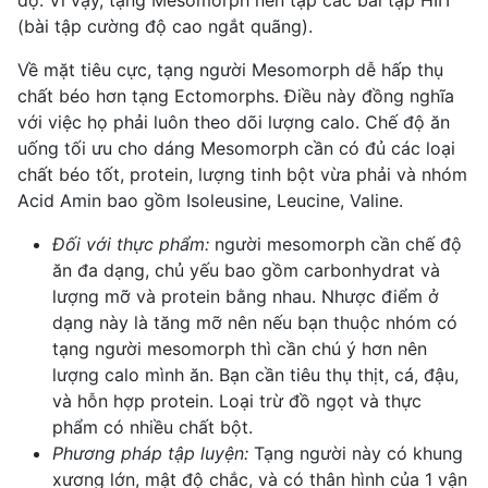
(bài tập cường độ cao ngắt quãng).
Về mặt tiêu cực, tạng người Mesomorph dễ hấp thụ
chất béo hơn tạng Ectomorphs. Điều này đồng nghĩa
với việc họ phải luôn theo dõi lượng calo. Chế độ ăn
uống tối ưu cho dáng Mesomorph cần có đủ các loại
chất béo tốt, protein, lượng tinh bột vừa phải và nhóm
Acid Amin bao gồm Isoleusine, Leucine, Valine.
Đối với thực phẩm
:
người mesomorph cần chế độ
ăn đa dạng, chủ yếu bao gồm carbonhydrat và
lượng mỡ và protein bằng nhau. Nhược điểm ở
dạng này là tăng mỡ nên nếu bạn thuộc nhóm có
tạng người mesomorph thì cần chú ý hơn nên
lượng calo mình ăn. Bạn cần tiêu thụ thịt, cá, đậu,
và hỗn hợp protein. Loại trừ đồ ngọt và thực
phẩm có nhiều chất bột.
Phương pháp tập luyện
:
Tạng người này có khung
xương lớn, mật độ chắc, và có thân hình của 1 vận