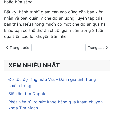
hoặc bữa sáng.
Bất kỳ “hành trình” giảm cân nào cũng cần bạn kiên
nhẫn và biết quản lý chế độ ăn uống, luyện tập của
bản thân. Nếu không muốn có một chế độ ăn quá hà
khắc bạn có thể thử ăn chuối giảm cân trong 2 tuần
dựa trên các lời khuyên trên nhé!
Previous article: Ăn đậu phụ có giảm cân không? Các món ăn từ
Next article: Ă
Trang trước
Trang sau
XEM NHIỀU NHẤT
Đo tốc độ lắng máu Vss - Đánh giá tình trạng
nhiễm trùng
Siêu âm tim Doppler
Phát hiện rủi ro sức khỏe bằng qua khám chuyên
khoa Tim Mạch