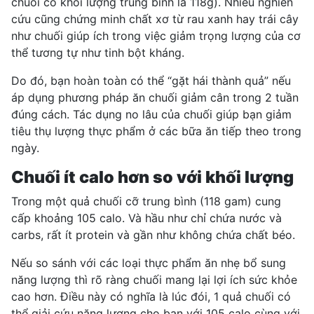
chuối có khối lượng trung bình là 118g). Nhiều nghiên
cứu cũng chứng minh chất xơ từ rau xanh hay trái cây
như chuối giúp ích trong việc giảm trọng lượng của cơ
thể tương tự như tinh bột kháng.
Do đó, bạn hoàn toàn có thể “gặt hái thành quả” nếu
áp dụng phương pháp ăn chuối giảm cân trong 2 tuần
đúng cách. Tác dụng no lâu của chuối giúp bạn giảm
tiêu thụ lượng thực phẩm ở các bữa ăn tiếp theo trong
ngày.
Chuối ít calo hơn so với khối lượng
Trong một quả chuối cỡ trung bình (118 gam) cung
cấp khoảng 105 calo. Và hầu như chỉ chứa nước và
carbs, rất ít protein và gần như không chứa chất béo.
Nếu so sánh với các loại thực phẩm ăn nhẹ bổ sung
năng lượng thì rõ ràng chuối mang lại lợi ích sức khỏe
cao hơn. Điều này có nghĩa là lúc đói, 1 quả chuối có
thể giải cứu năng lượng cho bạn với 105 calo cùng với