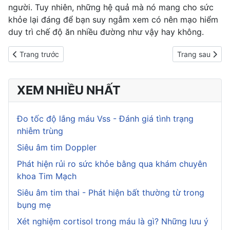
người. Tuy nhiên, những hệ quả mà nó mang cho sức
khỏe lại đáng để bạn suy ngẫm xem có nên mạo hiểm
duy trì chế độ ăn nhiều đường như vậy hay không.
Previous article: 8 cách giúp hạn chế tình trạng cơ thể giữ nước
Next article: C
Trang trước
Trang sau
XEM NHIỀU NHẤT
Đo tốc độ lắng máu Vss - Đánh giá tình trạng
nhiễm trùng
Siêu âm tim Doppler
Phát hiện rủi ro sức khỏe bằng qua khám chuyên
khoa Tim Mạch
Siêu âm tim thai - Phát hiện bất thường từ trong
bụng mẹ
Xét nghiệm cortisol trong máu là gì? Những lưu ý