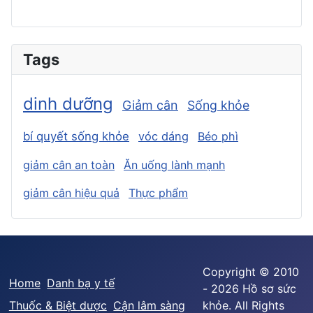
Tags
dinh dưỡng
Giảm cân
Sống khỏe
bí quyết sống khỏe
vóc dáng
Béo phì
giảm cân an toàn
Ăn uống lành mạnh
giảm cân hiệu quả
Thực phẩm
Copyright © 2010
Home
Danh bạ y tế
- 2026 Hồ sơ sức
Thuốc & Biệt dược
Cận lâm sàng
khỏe. All Rights