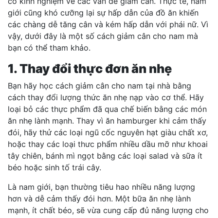
có kinh nghiệm về các vấn đề giảm cân. Thực tế, nam
giới cũng khó cưỡng lại sự hấp dẫn của đồ ăn khiến
các chàng dễ tăng cân và kém hấp dẫn với phái nữ. Vì
vậy, dưới đây là một số cách giảm cân cho nam mà
bạn có thể tham khảo.
1. Thay đổi thực đơn ăn nhẹ
Bạn hãy học
cách giảm cân
cho nam tại nhà bằng
cách thay đổi lượng thức ăn nhẹ nạp vào cơ thể. Hãy
loại bỏ các thực phẩm đã qua chế biến bằng các món
ăn nhẹ lành mạnh. Thay vì ăn hamburger khi cảm thấy
đói, hãy thử
các loại ngũ cốc nguyên hạt
giàu chất xơ,
hoặc thay các loại thưc phẩm nhiều dầu mỡ như khoai
tây chiên, bánh mì ngọt bằng các loại salad và sữa ít
béo hoặc sinh tố trái cây.
Là nam giới, bạn thường tiêu hao nhiều năng lượng
hơn và dễ cảm thấy đói hơn. Một bữa ăn nhẹ lành
mạnh, ít chất béo, sẽ vừa cung cấp đủ năng lượng cho