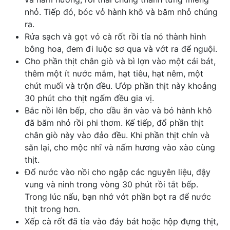
nhỏ. Tiếp đó, bóc vỏ hành khô và băm nhỏ chúng
ra.
Rửa sạch và gọt vỏ cà rốt rồi tỉa nó thành hình
bông hoa, đem đi luộc sơ qua và vớt ra để nguội.
Cho phần thịt chân giò và bì lợn vào một cái bát,
thêm một ít nước mắm, hạt tiêu, hạt nêm, một
chút muối và trộn đều. Ướp phần thịt này khoảng
30 phút cho thịt ngấm đều gia vị.
Bắc nồi lên bếp, cho dầu ăn vào và bỏ hành khô
đã băm nhỏ rồi phi thơm. Kế tiếp, đổ phần thịt
chân giò này vào đảo đều. Khi phần thịt chín và
săn lại, cho mộc nhĩ và nấm hương vào xào cùng
thịt.
Đổ nước vào nồi cho ngập các nguyên liệu, đậy
vung và ninh trong vòng 30 phút rồi tắt bếp.
Trong lúc nấu, bạn nhớ vớt phần bọt ra để nước
thịt trong hơn.
Xếp cà rốt đã tỉa vào đáy bát hoặc hộp đựng thịt,