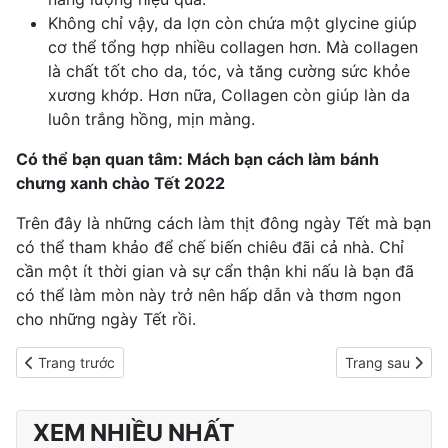
Không chỉ vậy, da lợn còn chứa một glycine giúp
cơ thể tổng hợp nhiều collagen hơn. Mà collagen
là chất tốt cho da, tóc, và tăng cường sức khỏe
xương khớp. Hơn nữa, Collagen còn giúp làn da
luôn trắng hồng, mịn màng.
Có thể bạn quan tâm:
Mách bạn cách làm bánh
chưng xanh chào Tết 2022
Trên đây là những cách làm thịt đông ngày Tết mà bạn
có thể tham khảo để chế biến chiêu đãi cả nhà. Chỉ
cần một ít thời gian và sự cẩn thận khi nấu là bạn đã
có thể làm mòn này trở nên hấp dẫn và thơm ngon
cho những ngày Tết rồi.
Previous article: Thịt kho tàu: món ăn quen thuộc của người Việt
Next article: 8
Trang trước
Trang sau
XEM NHIỀU NHẤT