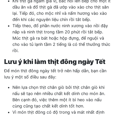
Khi thịt gà ngấm gia vị, bắc nồi lên bếp cho một ít
dầu ăn và đổ thịt gà đã ướp vào xào cho thịt săn
lại. Tiếp đó, cho mộc nhĩ và nấm hương vào xào
đến khi các nguyên liệu chín rồi tắt bếp.
Tiếp theo, đổ phần nước ninh xương vào nồi đậy
nắp và ninh thịt trong tầm 20 phút rồi tắt bếp.
Múc thịt gà ra bát hoặc hộp đựng, để nguội và
cho vào tủ lạnh tầm 2 tiếng là có thể thưởng thức
rồi.
Lưu ý khi làm thịt đông ngày Tết
Để món thịt đông ngày tết trở nên hấp dẫn, bạn cần
lưu ý một số điều sau đây:
Nên lựa chọn thịt chân giò bởi thịt chân giò khi
nấu sẽ tạo nên nhiều chất kết dính cho món ăn.
Bên cạnh đó, việc thêm một ít bì heo vào nấu
cùng cũng tạo chất kết dính tốt hơn.
Vì món thịt đông có độ trong và mát nhất định