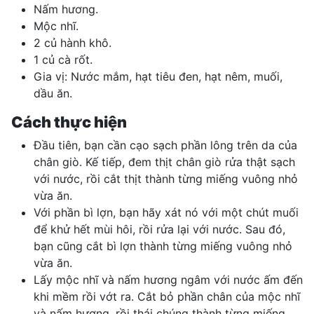
Nấm hương.
Mộc nhĩ.
2 củ hành khô.
1 củ cà rốt.
Gia vị: Nước mắm, hạt tiêu đen, hạt nêm, muối,
dầu ăn.
Cách thực hiện
Đầu tiên, bạn cần cạo sạch phần lông trên da của
chân giò. Kế tiếp, đem thịt chân giò rửa thật sạch
với nước, rồi cắt thịt thành từng miếng vuông nhỏ
vừa ăn.
Với phần bì lợn, bạn hãy xát nó với một chút muối
để khử hết mùi hôi, rồi rửa lại với nước. Sau đó,
bạn cũng cắt bì lợn thành từng miếng vuông nhỏ
vừa ăn.
Lấy mộc nhĩ và nấm hương ngâm với nước ấm đến
khi mềm rồi vớt ra. Cắt bỏ phần chân của mộc nhĩ
và nấm hương, rồi thái chúng thành từng miếng