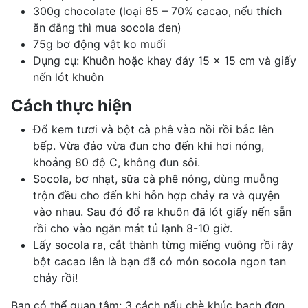
300g chocolate (loại 65 – 70% cacao, nếu thích
ăn đắng thì mua socola đen)
75g bơ động vật ko muối
Dụng cụ: Khuôn hoặc khay đáy 15 x 15 cm và giấy
nến lót khuôn
Cách thực hiện
Đổ kem tươi và bột cà phê vào nồi rồi bắc lên
bếp. Vừa đảo vừa đun cho đến khi hơi nóng,
khoảng 80 độ C, không đun sôi.
Socola, bơ nhạt, sữa cà phê nóng, dùng muỗng
trộn đều cho đến khi hỗn hợp chảy ra và quyện
vào nhau. Sau đó đổ ra khuôn đã lót giấy nến sẵn
rồi cho vào ngăn mát tủ lạnh 8-10 giờ.
Lấy socola ra, cắt thành từng miếng vuông rồi rây
bột cacao lên là bạn đã có món socola ngon tan
chảy rồi!
Bạn có thể quan tâm:
3 cách nấu chè khúc bạch đơn