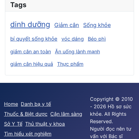
Tags
dinh dưỡng
Giảm cân
Sống khỏe
bí quyết sống khỏe
vóc dáng
Béo phì
giảm cân an toàn
Ăn uống lành mạnh
giảm cân hiệu quả
Thực phẩm
Copyright © 2010
Home
Danh bạ y tế
- 2026 Hồ sơ sức
Thuốc & Biệt dược
Cận lâm sàng
khỏe. All Rights
Reserved.
Sở Y Tế
Thủ thuật y khoa
Người đọc nên tư
Tìm hiểu xét nghiệm
vấn với Bác sĩ