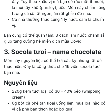
đấy. Tùy theo khẩu vị mà bạn có rắc một ít muối,
lá mùi tây khô (parsley), tiêu. Món này chấm cùng
tương cà sẽ rất ngon, ăn rất ghiền đó nhé.
Cả nhà thưởng thức cùng 1 ly nước cam là chuẩn
vị.
Bạn cũng có thể quan tâm:
3 cách làm nước chanh sả
giúp tăng cường hệ miễn dịch mùa Covid.
3. Socola tươi – nama chocolate
Món này nguyên liệu có thể hơi cầu kỳ nhưng rất dễ
thực hiện. Đây là công thức cho 16 viên
socola
tươi
bạn nhé.
Nguyên liệu
220g kem tươi loại có 30 – 40% béo (whipping
cream)
6g bột cà phê tan (loại uống liền, mua loại nào có
vị cà phê bạn thích hoặc bỏ qua)