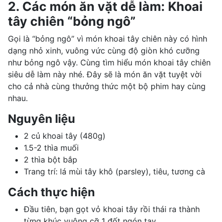
2. Các món ăn vặt dễ làm: Khoai
tây chiên “bỏng ngô”
Gọi là “bỏng ngô” vì món khoai tây chiên này có hình
dạng nhỏ xinh, vuông vức cùng độ giòn khó cưỡng
như bỏng ngô vậy. Cùng tìm hiểu món khoai tây chiên
siêu dễ làm này nhé. Đây sẽ là món ăn vặt tuyệt vời
cho cả nhà cùng thưởng thức một bộ phim hay cùng
nhau.
Nguyên liệu
2 củ khoai tây (480g)
1.5-2 thìa muối
2 thìa bột bắp
Trang trí: lá mùi tây khô (parsley), tiêu, tương cà
Cách thực hiện
Đầu tiên, bạn gọt vỏ khoai tây rồi thái ra thành
từng khúc vuông cỡ 1 đốt ngón tay.