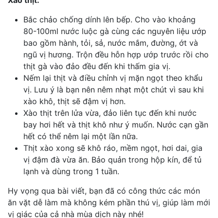
Bắc chảo chống dính lên bếp. Cho vào khoảng
80-100ml nước luộc gà cùng các nguyên liệu ướp
bao gồm hành, tỏi, sả, nước mắm, đường, ớt và
ngũ vị hương. Trộn đều hỗn hợp ướp trước rồi cho
thịt gà vào đảo đều đến khi thấm gia vị.
Nếm lại thịt và điều chỉnh vị mặn ngọt theo khẩu
vị. Lưu ý là bạn nên nêm nhạt một chút vì sau khi
xào khô, thịt sẽ đậm vị hơn.
Xào thịt trên lửa vừa, đảo liên tục đến khi nước
bay hơi hết và thịt khô như ý muốn. Nước cạn gần
hết có thể nêm lại một lần nữa.
Thịt xào xong sẽ khô ráo, mềm ngọt, hơi dai, gia
vị đậm đà vừa ăn. Bảo quản trong hộp kín, để tủ
lạnh và dùng trong 1 tuần.
Hy vọng qua bài viết, bạn đã có công thức các món
ăn vặt dễ làm mà không kém phần thú vị, giúp làm mới
vị giác của cả nhà mùa dịch này nhé!