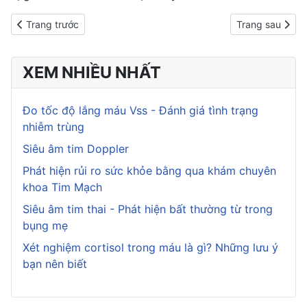
Previous article: Các món ăn vặt từ đậu phộng cho trẻ ngon mê l
Next article: C
Trang trước
Trang sau
XEM NHIỀU NHẤT
Đo tốc độ lắng máu Vss - Đánh giá tình trạng
nhiễm trùng
Siêu âm tim Doppler
Phát hiện rủi ro sức khỏe bằng qua khám chuyên
khoa Tim Mạch
Siêu âm tim thai - Phát hiện bất thường từ trong
bụng mẹ
Xét nghiệm cortisol trong máu là gì? Những lưu ý
bạn nên biết