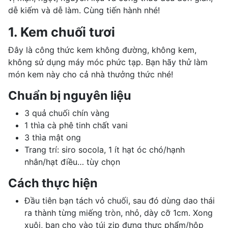
dễ kiếm và dễ làm. Cùng tiến hành nhé!
1. Kem chuối tươi
Đây là công thức kem không đường, không kem,
không sử dụng máy móc phức tạp. Bạn hãy thử làm
món kem này cho cả nhà thưởng thức nhé!
Chuẩn bị nguyên liệu
3 quả chuối chín vàng
1 thìa cà phê tinh chất vani
3 thìa mật ong
Trang trí: siro socola, 1 ít hạt óc chó/hạnh
nhân/hạt điều… tùy chọn
Cách thực hiện
Đầu tiên bạn tách vỏ chuối, sau đó dùng dao thái
ra thành từng miếng tròn, nhỏ, dày cỡ 1cm. Xong
xuôi, bạn cho vào túi zip đựng thực phẩm/hộp