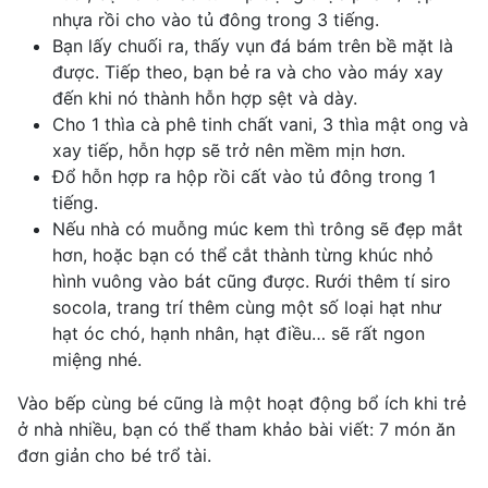
nhựa rồi cho vào tủ đông trong 3 tiếng.
Bạn lấy chuối ra, thấy vụn đá bám trên bề mặt là
được. Tiếp theo, bạn bẻ ra và cho vào máy xay
đến khi nó thành hỗn hợp sệt và dày.
Cho 1 thìa cà phê tinh chất vani, 3 thìa mật ong và
xay tiếp, hỗn hợp sẽ trở nên mềm mịn hơn.
Đổ hỗn hợp ra hộp rồi cất vào tủ đông trong 1
tiếng.
Nếu nhà có muỗng múc kem thì trông sẽ đẹp mắt
hơn, hoặc bạn có thể cắt thành từng khúc nhỏ
hình vuông vào bát cũng được. Rưới thêm tí siro
socola, trang trí thêm cùng một số loại hạt như
hạt óc chó, hạnh nhân, hạt điều… sẽ rất ngon
miệng nhé.
Vào bếp cùng bé cũng là một hoạt động bổ ích khi trẻ
ở nhà nhiều, bạn có thể tham khảo bài viết:
7 món ăn
đơn giản cho bé trổ tài.