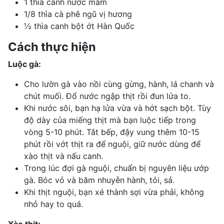
1 thìa canh nước mắm
1/8 thìa cà phê ngũ vị hương
½ thìa canh bột ớt Hàn Quốc
Cách thực hiện
Luộc gà:
Cho lườn gà vào nồi cùng gừng, hành, lá chanh và
chút muối. Đổ nước ngập thịt rồi đun lửa to.
Khi nước sôi, bạn hạ lửa vừa và hớt sạch bột. Tùy
độ dày của miếng thịt mà bạn luộc tiếp trong
vòng 5-10 phút. Tắt bếp, đậy vung thêm 10-15
phút rồi vớt thịt ra để nguội, giữ nước dùng để
xào thịt và nấu canh.
Trong lúc đợi gà nguội, chuẩn bị nguyên liệu ướp
gà. Bóc vỏ và băm nhuyễn hành, tỏi, sả.
Khi thịt nguội, bạn xé thành sợi vừa phải, không
nhỏ hay to quá.
Xào thịt: