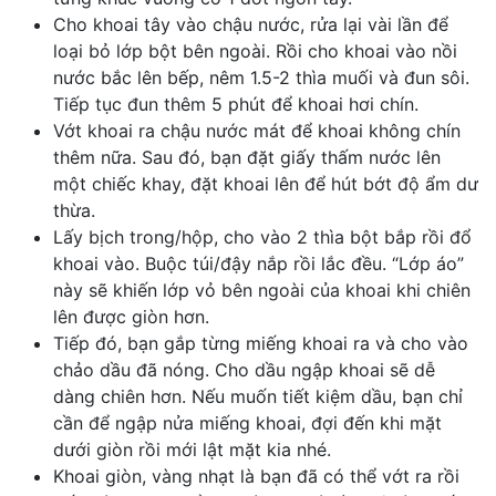
Cho khoai tây vào chậu nước, rửa lại vài lần để
loại bỏ lớp bột bên ngoài. Rồi cho khoai vào nồi
nước bắc lên bếp, nêm 1.5-2 thìa muối và đun sôi.
Tiếp tục đun thêm 5 phút để khoai hơi chín.
Vớt khoai ra chậu nước mát để khoai không chín
thêm nữa. Sau đó, bạn đặt giấy thấm nước lên
một chiếc khay, đặt khoai lên để hút bớt độ ẩm dư
thừa.
Lấy bịch trong/hộp, cho vào 2 thìa bột bắp rồi đổ
khoai vào. Buộc túi/đậy nắp rồi lắc đều. “Lớp áo”
này sẽ khiến lớp vỏ bên ngoài của khoai khi chiên
lên được giòn hơn.
Tiếp đó, bạn gắp từng miếng khoai ra và cho vào
chảo dầu đã nóng. Cho dầu ngập khoai sẽ dễ
dàng chiên hơn. Nếu muốn tiết kiệm dầu, bạn chỉ
cần để ngập nửa miếng khoai, đợi đến khi mặt
dưới giòn rồi mới lật mặt kia nhé.
Khoai giòn, vàng nhạt là bạn đã có thể vớt ra rồi