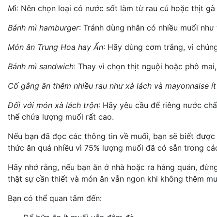
Mì
: Nên chọn loại có nước sốt làm từ rau củ hoặc thịt gà 
Bánh mì hamburger
: Tránh dùng nhân có nhiều muối như t
Món ăn Trung Hoa hay Ấn
: Hãy dùng cơm trắng, vì chún
Bánh mì sandwich
: Thay vì chọn thịt nguội hoặc phô mai, 
Cố gắng ăn thêm nhiều rau như xà lách và mayonnaise í
Đối với món xà lách trộn
: Hãy yêu cầu để riêng nước chấm
thể chứa lượng muối rất cao.
Nếu bạn đã đọc các thông tin về muối, bạn sẽ biết đươ
thức ăn quá nhiều vì 75% lượng muối đã có sẵn trong c
Hãy nhớ rằng, nếu bạn ăn ở nhà hoặc ra hàng quán, đừn
thật sự cần thiết và món ăn vẫn ngon khi không thêm mu
Bạn có thể quan tâm đến: