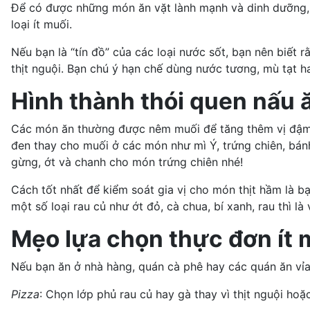
Để có được những món ăn vặt lành mạnh và dinh dưỡn
loại ít muối.
Nếu bạn là “tín đồ” của các loại nước sốt, bạn nên biết 
thịt nguội. Bạn chú ý hạn chế dùng nước tương, mù tạt 
Hình thành thói quen nấu 
Các món ăn thường được nêm muối để tăng thêm vị đậm đà
đen thay cho muối ở các món như mì Ý, trứng chiên, bá
gừng, ớt và chanh cho món trứng chiên nhé!
Cách tốt nhất để kiểm soát gia vị cho món thịt hầm là b
một số loại rau củ như ớt đỏ, cà chua, bí xanh, rau thì là 
Mẹo lựa chọn thực đơn ít 
Nếu bạn ăn ở nhà hàng, quán cà phê hay các quán ăn vỉa h
Pizza
: Chọn lớp phủ rau củ hay gà thay vì thịt nguội ho