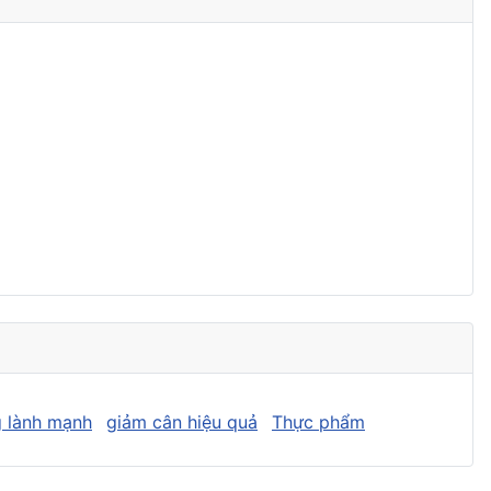
 lành mạnh
giảm cân hiệu quả
Thực phẩm