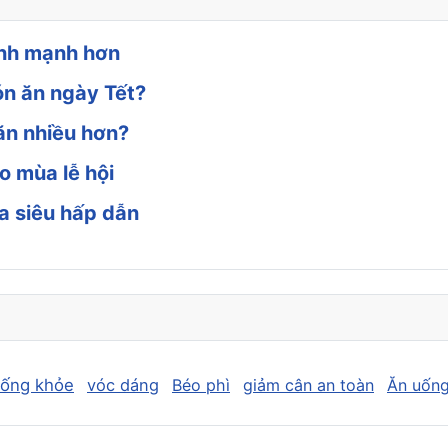
ành mạnh hơn
ón ăn ngày Tết?
ăn nhiều hơn?
o mùa lễ hội
a siêu hấp dẫn
sống khỏe
vóc dáng
Béo phì
giảm cân an toàn
Ăn uống