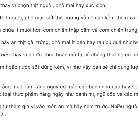
thay vì chọn thịt nguội, phô mai hay xúc xích.
hịt nguội, phô mai, sốt thịt nướng và nên ăn kèm thêm xà la
g chứa ít muối hơn cơm chiên thập cẩm và cơm chiên trứng
hãy ăn thịt gà, trứng, phô mai ít béo hay rau củ quả như b
t béo
thay vì ăn đồ chua hoặc mù tạt vì chúng thường có l
 hoặc nước sốt dùng kèm, vì như vậy bạn sẽ chỉ dùng lượng v
̣c rằng muối làm tăng nguy cơ mắc các bệnh như
cao huyết 
ác loại thực phẩm hằng ngày như bánh mì, ngũ cốc và các mó
g tự thêm gia vị vào món ăn mà hãy nếm trước. Nhiều ngườ
ối.