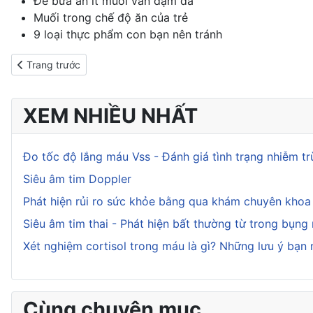
Để bữa ăn ít muối vẫn đậm đà
Muối trong chế độ ăn của trẻ
9 loại thực phẩm con bạn nên tránh
Previous article: Lợi ích từ việc nấu ăn tại nhà
Trang trước
XEM NHIỀU NHẤT
Đo tốc độ lắng máu Vss - Đánh giá tình trạng nhiễm t
Siêu âm tim Doppler
Phát hiện rủi ro sức khỏe bằng qua khám chuyên kho
Siêu âm tim thai - Phát hiện bất thường từ trong bụng
Xét nghiệm cortisol trong máu là gì? Những lưu ý bạn 
Cùng chuyên mục