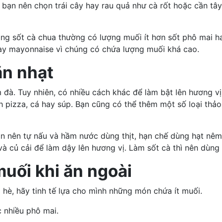
g, bạn nên chọn trái cây hay rau quả như
cà rốt
hoặc
cần tây
rằng sốt cà chua thường có lượng muối ít hơn sốt phô mai ha
hay mayonnaise vì chúng có chứa lượng muối khá cao.
ăn nhạt
. Tuy nhiên, có nhiều cách khác để làm bật lên hương vị 
nh pizza, cá hay súp. Bạn cũng có thể thêm một số loại
thả
ạn nên tự nấu và hầm nước dùng thịt, hạn chế dùng hạt n
và củ cải để làm dậy lên hương vị. Làm sốt cà thì nên dùng cà
muối khi ăn ngoài
è, hãy tinh tế lựa cho mình những món chứa ít muối.
ặc nhiều
phô mai
.