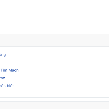
rùng
a Tim Mạch
 mẹ
nên biết