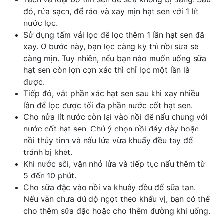
đó, rửa sạch, để ráo và xay mịn hạt sen với 1 lít
nước lọc.
Sử dụng tấm vải lọc để lọc thêm 1 lần hạt sen đã
xay. Ở bước này, bạn lọc càng kỹ thì nồi sữa sẽ
càng mịn. Tuy nhiên, nếu bạn nào muốn uống sữa
hạt sen còn lợn cợn xác thì chỉ lọc một lần là
được.
Tiếp đó, vắt phần xác hạt sen sau khi xay nhiều
lần để lọc được tối đa phần nước cốt hạt sen.
Cho nửa lít nước còn lại vào nồi để nấu chung với
nước cốt hạt sen. Chú ý chọn nồi đáy dày hoặc
nồi thủy tinh và nấu lửa vừa khuấy đều tay để
tránh bị khét.
Khi nước sôi, vặn nhỏ lửa và tiếp tục nấu thêm từ
5 đến 10 phút.
Cho sữa đặc vào nồi và khuấy đều để sữa tan.
Nếu vẫn chưa đủ độ ngọt theo khẩu vị, bạn có thể
cho thêm sữa đặc hoặc cho thêm đường khi uống.