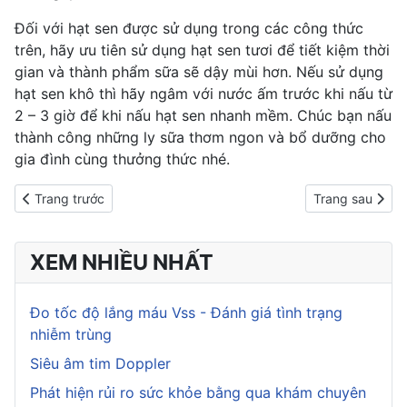
Đối với hạt sen được sử dụng trong các công thức
trên, hãy ưu tiên sử dụng hạt sen tươi để tiết kiệm thời
gian và thành phẩm sữa sẽ dậy mùi hơn. Nếu sử dụng
hạt sen khô thì hãy ngâm với nước ấm trước khi nấu từ
2 – 3 giờ để khi nấu hạt sen nhanh mềm. Chúc bạn nấu
thành công những ly sữa thơm ngon và bổ dưỡng cho
gia đình cùng thưởng thức nhé.
Previous article: 3 cách làm tào phớ tại nhà mềm mịn, thơm ngon
Next article: 4
Trang trước
Trang sau
XEM NHIỀU NHẤT
Đo tốc độ lắng máu Vss - Đánh giá tình trạng
nhiễm trùng
Siêu âm tim Doppler
Phát hiện rủi ro sức khỏe bằng qua khám chuyên