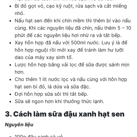
Bí đỏ gọt vỏ, cạo kỹ ruột, rửa sạch và cắt miếng
nhỏ.
Nấu hạt sen đến khi chín mềm thì thêm bí vào nấu
cùng. Khi các nguyên liệu đã chín, nấu thêm 5 – 10
phút để các nguyên liệu hơi nhừ ra và tắt bếp.
Xay hỗn hợp đã nấu với 500ml nước. Lưu ý là để
hỗn hợp nguội rồi mới xay để tránh làm hư lưỡi
dao của máy xay sinh tố.
Lược hỗn hợp bằng vải lọc để sữa được sánh mịn
hơn.
Cho thêm 1 lít nước lọc và nấu cùng với hỗn hợp
hạt sen bí đỏ, lá dứa và sữa đặc.
Đợi hỗn hợp sữa sôi thì tắt bếp.
Sữa sẽ ngon hơn khi thưởng thức lạnh.
3. Cách làm sữa đậu xanh hạt sen
Nguyên liệu
100g đậu xanh cà vỏ