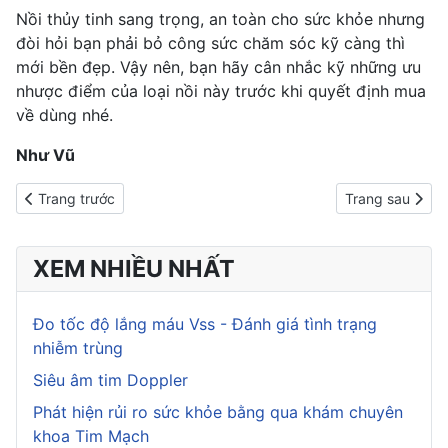
Nồi thủy tinh sang trọng, an toàn cho sức khỏe nhưng
đòi hỏi bạn phải bỏ công sức chăm sóc kỹ càng thì
mới bền đẹp. Vậy nên, bạn hãy cân nhắc kỹ những ưu
nhược điểm của loại nồi này trước khi quyết định mua
về dùng nhé.
Như Vũ
Previous article: Cách xào thịt bò mềm chuẩn vị đầu bếp chuyên
Next article: C
Trang trước
Trang sau
XEM NHIỀU NHẤT
Đo tốc độ lắng máu Vss - Đánh giá tình trạng
nhiễm trùng
Siêu âm tim Doppler
Phát hiện rủi ro sức khỏe bằng qua khám chuyên
khoa Tim Mạch