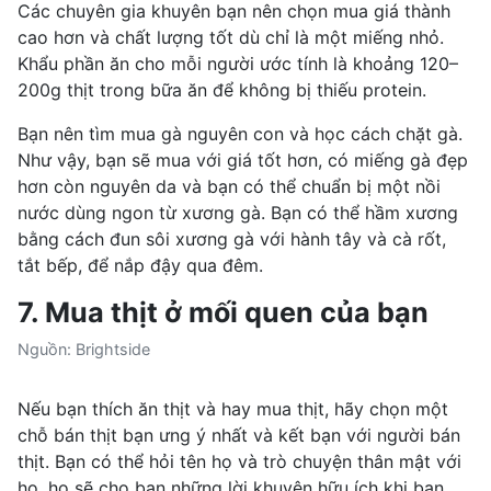
Các chuyên gia khuyên bạn nên chọn mua giá thành
cao hơn và chất lượng tốt dù chỉ là một miếng nhỏ.
Khẩu phần ăn cho mỗi người ước tính là khoảng 120–
200g thịt trong bữa ăn để không bị thiếu protein.
Bạn nên tìm mua gà nguyên con và học cách chặt gà.
Như vậy, bạn sẽ mua với giá tốt hơn, có miếng gà đẹp
hơn còn nguyên da và bạn có thể chuẩn bị một nồi
nước dùng ngon từ xương gà. Bạn có thể hầm xương
bằng cách đun sôi xương gà với hành tây và
cà rốt
,
tắt bếp, để nắp đậy qua đêm.
7. Mua thịt ở mối quen của bạn
Nguồn: Brightside
Nếu bạn thích ăn thịt và hay mua thịt, hãy chọn một
chỗ bán thịt bạn ưng ý nhất và kết bạn với người bán
thịt. Bạn có thể hỏi tên họ và trò chuyện thân mật với
họ, họ sẽ cho bạn những lời khuyên hữu ích khi bạn