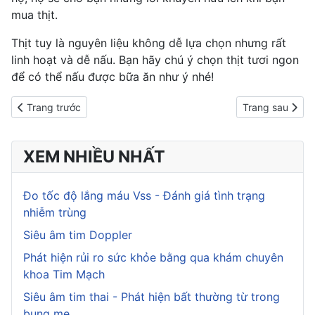
mua thịt.
Thịt tuy là nguyên liệu không dễ lựa chọn nhưng rất
linh hoạt và dễ nấu. Bạn hãy chú ý chọn thịt tươi ngon
để có thể nấu được bữa ăn như ý nhé!
Previous article: Mách bạn cách làm các món ăn và thức uống từ
Next article: "
Trang trước
Trang sau
XEM NHIỀU NHẤT
Đo tốc độ lắng máu Vss - Đánh giá tình trạng
nhiễm trùng
Siêu âm tim Doppler
Phát hiện rủi ro sức khỏe bằng qua khám chuyên
khoa Tim Mạch
Siêu âm tim thai - Phát hiện bất thường từ trong
bụng mẹ