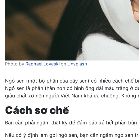
Photo by
Raphael Lovaski
on
Unsplash
Ngó sen (một bộ phận của cây sen) có nhiều cách chế biến
Ngó sen là phần thân non có hình ống dài màu trắng ở d
giàu chất xơ nên người Việt Nam khá ưa chuộng. Không c
Cách sơ chế
Bạn cần phải ngâm thật kỹ để đảm bảo xả hết phần bùn 
Nếu có ý định
làm gỏi ngó sen
, bạn cần ngâm ngó sen t