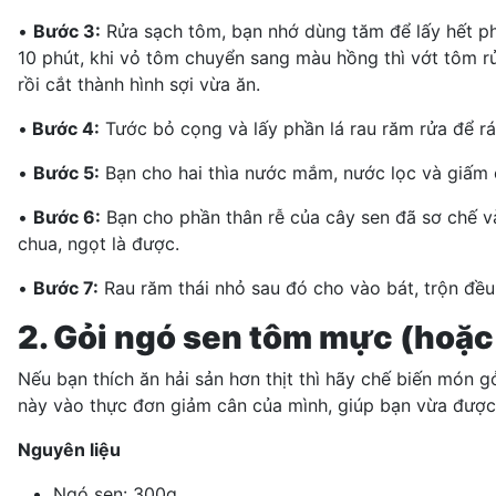
•
Bước 3:
Rửa sạch tôm, bạn nhớ dùng tăm để lấy hết phầ
10 phút, khi vỏ tôm chuyển sang màu hồng thì vớt tôm rửa
rồi cắt thành hình sợi vừa ăn.
•
Bước 4:
Tước bỏ cọng và lấy phần lá rau răm rửa để r
•
Bước 5:
Bạn cho hai thìa nước mắm, nước lọc và giấm 
•
Bước 6:
Bạn cho phần thân rễ của cây sen đã sơ chế và
chua, ngọt là được.
•
Bước 7:
Rau răm thái nhỏ sau đó cho vào bát, trộn đều
2. Gỏi ngó sen tôm mực (hoặc
Nếu bạn thích ăn hải sản hơn thịt thì hãy chế biến món
này vào
thực đơn giảm cân
của mình, giúp bạn vừa được 
Nguyên liệu
Ngó sen: 300g