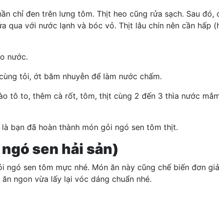
n chỉ đen trên lưng tôm. Thịt heo cũng rửa sạch. Sau đó,
 qua với nước lạnh và bóc vỏ. Thịt lâu chín nên cần hấp (ho
áo nước.
cùng tỏi, ớt băm nhuyễn để làm nước chấm.
o tô to, thêm cà rốt, tôm, thịt cùng 2 đến 3 thìa nước mắ
 là bạn đã hoàn thành món gỏi ngó sen tôm thịt.
 ngó sen hải sản)
 gỏi ngó sen tôm mực nhé. Món ăn này cũng chế biến đơn g
ăn ngon vừa lấy lại vóc dáng chuẩn nhé.