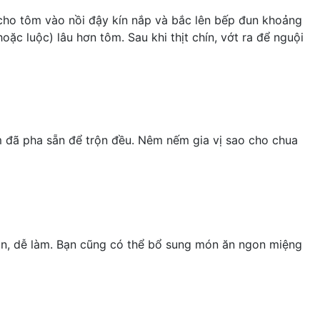
 cho tôm vào nồi đậy kín nắp và bắc lên bếp đun khoảng
ặc luộc) lâu hơn tôm. Sau khi thịt chín, vớt ra để nguội
m đã pha sẵn để trộn đều. Nêm nếm gia vị sao cho chua
iản, dễ làm. Bạn cũng có thể bổ sung món ăn ngon miệng