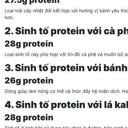
Loại trái cây nhiệt đới kết hợp với hương vị bánh yêu t
hơn.
2. Sinh tố protein với cà 
28g protein
Loại sinh tố này phù hợp với tín đồ cà phê và muốn bổ 
3. Sinh tố protein với bán
26g protein
Gừng giúp làm nóng cơ thể và thúc đẩy hệ miễn dịch. Hơn
4. Sinh tố protein với lá ka
28g protein
Sinh tố ít tinh bột sử dụng táo chứa ít đường, bên cạnh 