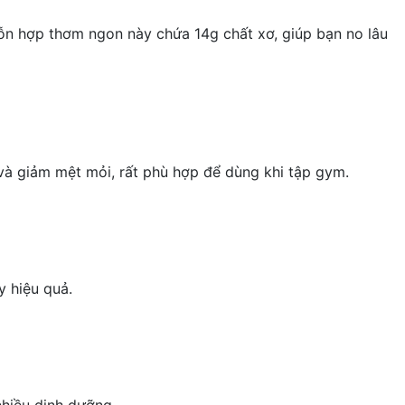
 Hỗn hợp thơm ngon này chứa 14g chất xơ, giúp bạn no lâu
 và
giảm mệt mỏi
, rất phù hợp để dùng khi tập gym.
y hiệu quả.
nhiều dinh dưỡng.