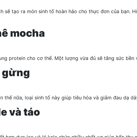
hích sẽ tạo ra món sinh tố hoàn hảo cho thực đơn của bạn.
phê mocha
sung protein cho cơ thể. Một lượng vừa đủ sẽ tăng sức bền
h gừng
 thế nữa, loại sinh tố này giúp tiêu hóa và giảm đau dạ dà
le và táo
kết hợp dưa leo và lá kale chứa nhiều chất xơ giúp hấp thu 